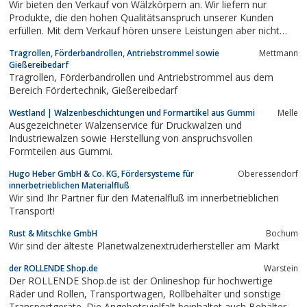
Wir bieten den Verkauf von Wälzkörpern an. Wir liefern nur
Produkte, die den hohen Qualitätsanspruch unserer Kunden
erfüllen. Mit dem Verkauf hören unsere Leistungen aber nicht
auf, denn wir liefern maßgeschneiderteQualitäten, Stückzahlen
Tragrollen, Förderbandrollen, Antriebstrommel sowie
Mettmann
und Sonderanfertigungen. Auch beraten wir unsere Kunden und
Gießereibedarf
helfen dabei, für jeden...
Tragrollen, Förderbandrollen und Antriebstrommel aus dem
Bereich Fördertechnik, Gießereibedarf
Westland | Walzenbeschichtungen und Formartikel aus Gummi
Melle
Ausgezeichneter Walzenservice für Druckwalzen und
Industriewalzen sowie Herstellung von anspruchsvollen
Formteilen aus Gummi.
Hugo Heber GmbH & Co. KG, Fördersysteme für
Oberessendorf
innerbetrieblichen Materialfluß
Wir sind Ihr Partner für den Materialfluß im innerbetrieblichen
Transport!
Rust & Mitschke GmbH
Bochum
Wir sind der älteste Planetwalzenextruderhersteller am Markt
der ROLLENDE Shop.de
Warstein
Der ROLLENDE Shop.de ist der Onlineshop für hochwertige
Räder und Rollen, Transportwagen, Rollbehälter und sonstige
Transportgeräte. Die Angebotsvielfalt beinhaltet auch Behälter,