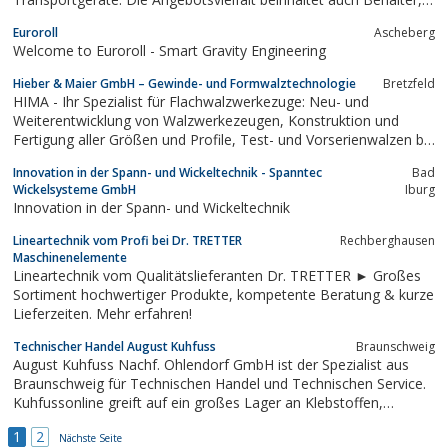
Aufsatzrahmen und Zubehör für Ihre Lagertechnik. Rufen Sie uns
Euroroll
Ascheberg
an, wir beraten Sie gerne.
Welcome to Euroroll - Smart Gravity Engineering
Hieber & Maier GmbH – Gewinde- und Formwalztechnologie
Bretzfeld
HIMA - Ihr Spezialist für Flachwalzwerkezuge: Neu- und
Weiterentwicklung von Walzwerkezeugen, Konstruktion und
Fertigung aller Größen und Profile, Test- und Vorserienwalzen bis
230/255 mm Walzweg, Junges dynamisches Team
Innovation in der Spann- und Wickeltechnik - Spanntec
Bad
Wickelsysteme GmbH
Iburg
Innovation in der Spann- und Wickeltechnik
Lineartechnik vom Profi bei Dr. TRETTER
Rechberghausen
Maschinenelemente
Lineartechnik vom Qualitätslieferanten Dr. TRETTER ► Großes
Sortiment hochwertiger Produkte, kompetente Beratung & kurze
Lieferzeiten. Mehr erfahren!
Technischer Handel August Kuhfuss
Braunschweig
August Kuhfuss Nachf. Ohlendorf GmbH ist der Spezialist aus
Braunschweig für Technischen Handel und Technischen Service.
Kuhfussonline greift auf ein großes Lager an Klebstoffen,
Dichtungen, Schienen u.v.m. zu.
1
2
Nächste Seite