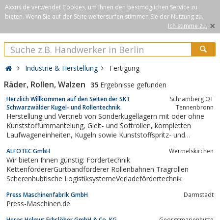
Axxus.de verwendet Cookies, um Ihnen den bestmöglichen Service zu
bieten. Wenn Sie auf der Seite weitersurfen stimmen Sie der Nutzung zu.
×
Ich stimme zu.
Industrie & Herstellung
Fertigung
Räder, Rollen, Walzen
35
Ergebnisse gefunden
Herzlich Willkommen auf den Seiten der SKT
Schramberg OT
Schwarzwälder Kugel- und Rollentechnik.
Tennenbronn
Herstellung und Vertrieb von Sonderkugellagern mit oder ohne
Kunststoffummantelung, Gleit- und Softrollen, kompletten
Laufwageneinheiten, Kugeln sowie Kunststoffspritz- und
Drehteilen.
ALFOTEC GmbH
Wermelskirchen
Wir bieten Ihnen günstig: Fördertechnik
KettenfördererGurtbandförderer Rollenbahnen Tragrollen
Scherenhubtische LogistiksystemeVerladefördertechnik
Press Maschinenfabrik GmbH
Darmstadt
Press-Maschinen.de
Heros Helmut Erbslöher GmbH & Co. KG
Georgsmarienhütte