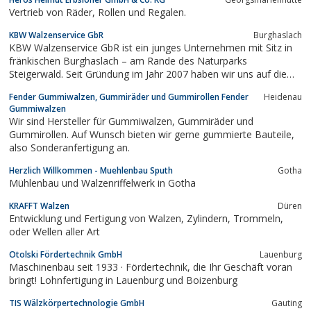
Vertrieb von Räder, Rollen und Regalen.
KBW Walzenservice GbR
Burghaslach
KBW Walzenservice GbR ist ein junges Unternehmen mit Sitz in
fränkischen Burghaslach – am Rande des Naturparks
Steigerwald. Seit Gründung im Jahr 2007 haben wir uns auf die
Herstellung von Gummibelägen für Walzen und Rollen
Fender Gummiwalzen, Gummiräder und Gummirollen Fender
Heidenau
spezialisiert.Kautschuk ist der Rohstoff für jede Gummimischung.
Gummiwalzen
Unsere umfangreichen...
Wir sind Hersteller für Gummiwalzen, Gummiräder und
Gummirollen. Auf Wunsch bieten wir gerne gummierte Bauteile,
also Sonderanfertigung an.
Herzlich Willkommen - Muehlenbau Sputh
Gotha
Mühlenbau und Walzenriffelwerk in Gotha
KRAFFT Walzen
Düren
Entwicklung und Fertigung von Walzen, Zylindern, Trommeln,
oder Wellen aller Art
Otolski Fördertechnik GmbH
Lauenburg
Maschinenbau seit 1933 · Fördertechnik, die Ihr Geschäft voran
bringt! Lohnfertigung in Lauenburg und Boizenburg
TIS Wälzkörpertechnologie GmbH
Gauting