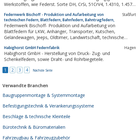
Werkstoffen, wie Federst. Sorte DH, CrSi, 51CrV4, 1.4310, 1.4571.
Abmessungsbereich Draht: 0, 20 - 28, 00mmSonderlegierungen,
Federnwerk Bischoff - Produktion und Aufarbeitung von
Staßfurt
wie Hastelloy, Inconel, CuBe auf Anfrage.Blattfedern, Stanz-, u....
technischen Federn, Blattfedern, Bahnfedern, Bahntragfedern,
Federnwerk Bischoff- Produktion und Aufarbeitung von
Blattfedern für LKW, Anhänger, Transporter, Kutschen,
Geländewagen, Jeeps, Oldtimer, Landwirtschaft, technische
Federn, Verschleißteile.
Habighorst GmbH Federnfabrik
Hagen
Habighorst GmbH - Herstellung von Druck- Zug- und
Schenkelfedern, sowie Draht- und Rohrbiegeteile.
1
2
3
4
Nächste Seite
Verwandte Branchen
Baugruppenmontage & Systemmontage
Befestigungstechnik & Verankerungssysteme
Beschläge & technische Kleinteile
Bürotechnik & Büromaterialien
Fahrzeugbau & Fahrzeugzubehör