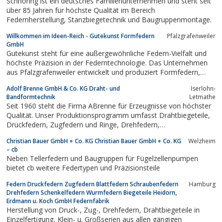
Schnöring ist ein deutsches Familienunternehmen und steht seit
über 85 Jahren für höchste Qualität im Bereich
Federnherstellung, Stanzbiegetechnik und Baugruppenmontage.
Willkommen im Ideen-Reich - Gutekunst Formfedern
Pfalzgrafenweiler
GmbH
Gutekunst steht für eine außergewöhnliche Federn-Vielfalt und
höchste Präzision in der Federntechnologie. Das Unternehmen
aus Pfalzgrafenweiler entwickelt und produziert Formfedern,
Flachfedern, Blattfedern, Stanz- und Stanzbiegeteile, Laserteile,
Adolf Brenne GmbH & Co. KG Draht- und
Iserlohn-
Drahtbiegeteile und Rechteckfedern aus sämtlichen Flach- und
Bandformtechnik
Letmathe
Rundstählen.
Seit 1960 steht die Firma ABrenne für Erzeugnisse von höchster
Qualität. Unser Produktionsprogramm umfasst Drahtbiegeteile,
Druckfedern, Zugfedern und Ringe, Drehfedern,
Doppelschenkfedern, Stanzteile und Flachfedern.
Christian Bauer GmbH + Co. KG Christian Bauer GmbH + Co. KG
Welzheim
– cb
Neben Tellerfedern und Baugruppen für Fügelzellenpumpen
bietet cb weitere Federtypen und Präzisionsteile
Federn Druckfedern Zugfedern Blattfedern Schraubenfedern
Hamburg
Drehfedern Schenkelfedern Wurmfedern Biegeteile Heidorn,
Erdmann u. Koch GmbH Federnfabrik
Herstellung von Druck-, Zug-, Drehfedern, Drahtbiegeteile in
Einzelfertigung, Klein- u. Großserien aus allen gängigen