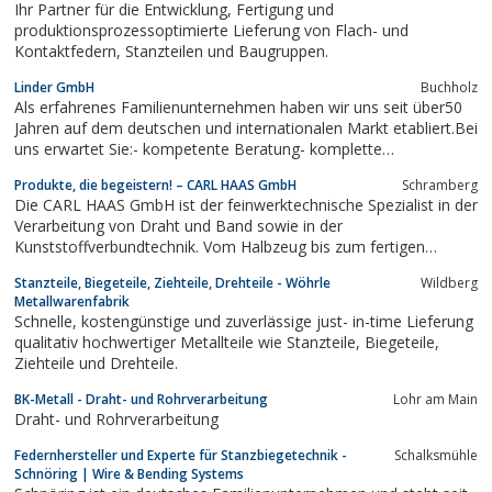
Ihr Partner für die Entwicklung, Fertigung und
produktionsprozessoptimierte Lieferung von Flach- und
Kontaktfedern, Stanzteilen und Baugruppen.
Linder GmbH
Buchholz
Als erfahrenes Familienunternehmen haben wir uns seit über50
Jahren auf dem deutschen und internationalen Markt etabliert.Bei
uns erwartet Sie:- kompetente Beratung- komplette
Systemlösungen- hohe Produkt - Qualität- Zuverlässigkeit-
Produkte, die begeistern! – CARL HAAS GmbH
Schramberg
knappe Kalkulation- schnelle LieferzeitÜber unsere breite
Die CARL HAAS GmbH ist der feinwerktechnische Spezialist in der
Produktpalette -...
Verarbeitung von Draht und Band sowie in der
Kunststoffverbundtechnik. Vom Halbzeug bis zum fertigen
Produkt, von Spiralfedern über technische Federn,
Stanzteile, Biegeteile, Ziehteile, Drehteile - Wöhrle
Wildberg
Mikrodrehteile, Komponenten und Baugruppen für die
Metallwarenfabrik
minimalinvasive Chirurgie, Stanz-, Biege-, Stanzbiegeteile bis...
Schnelle, kostengünstige und zuverlässige just- in-time Lieferung
qualitativ hochwertiger Metallteile wie Stanzteile, Biegeteile,
Ziehteile und Drehteile.
BK-Metall - Draht- und Rohrverarbeitung
Lohr am Main
Draht- und Rohrverarbeitung
Federnhersteller und Experte für Stanzbiegetechnik -
Schalksmühle
Schnöring | Wire & Bending Systems