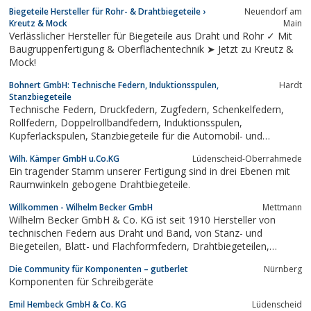
Biegeteile Hersteller für Rohr- & Drahtbiegeteile ›
Neuendorf am
Kreutz & Mock
Main
Verlässlicher Hersteller für Biegeteile aus Draht und Rohr ✓ Mit
Baugruppenfertigung & Oberflächentechnik ➤ Jetzt zu Kreutz &
Mock!
Bohnert GmbH: Technische Federn, Induktionsspulen,
Hardt
Stanzbiegeteile
Technische Federn, Druckfedern, Zugfedern, Schenkelfedern,
Rollfedern, Doppelrollbandfedern, Induktionsspulen,
Kupferlackspulen, Stanzbiegeteile für die Automobil- und
Elektroindustrie
Wilh. Kämper GmbH u.Co.KG
Lüdenscheid-Oberrahmede
Ein tragender Stamm unserer Fertigung sind in drei Ebenen mit
Raumwinkeln gebogene Drahtbiegeteile.
Willkommen - Wilhelm Becker GmbH
Mettmann
Wilhelm Becker GmbH & Co. KG ist seit 1910 Hersteller von
technischen Federn aus Draht und Band, von Stanz- und
Biegeteilen, Blatt- und Flachformfedern, Drahtbiegeteilen,
Drahtformfedern sowie von Montageteilen/Baugruppen.Die
Die Community für Komponenten – gutberlet
Nürnberg
fehlerfreie Funktion unserer Produkte in den Anwendungen
Komponenten für Schreibgeräte
unserer Kunden, sind stets von größter...
Emil Hembeck GmbH & Co. KG
Lüdenscheid