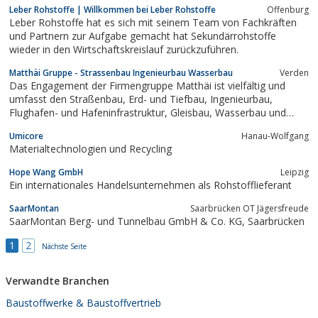
Leber Rohstoffe | Willkommen bei Leber Rohstoffe
Offenburg
Leber Rohstoffe hat es sich mit seinem Team von Fachkräften
und Partnern zur Aufgabe gemacht hat Sekundärrohstoffe
wieder in den Wirtschaftskreislauf zurückzuführen.
Matthäi Gruppe - Strassenbau Ingenieurbau Wasserbau
Verden
Das Engagement der Firmengruppe Matthäi ist vielfältig und
umfasst den Straßenbau, Erd- und Tiefbau, Ingenieurbau,
Flughafen- und Hafeninfrastruktur, Gleisbau, Wasserbau und
moderne Umwelttechnologien
Umicore
Hanau-Wolfgang
Materialtechnologien und Recycling
Hope Wang GmbH
Leipzig
Ein internationales Handelsunternehmen als Rohstofflieferant
SaarMontan
Saarbrücken OT Jägersfreude
SaarMontan Berg- und Tunnelbau GmbH & Co. KG, Saarbrücken
1
2
Nächste Seite
Verwandte Branchen
Baustoffwerke & Baustoffvertrieb