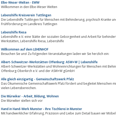
Elbe-Weser-Welten - EWW
Willkommen in den Elbe-Weser Welten
Lebenshilfe Kreisverein Tuttlingen
Die Lebenshilfe Tuttlingen für Menschen mit Behinderung, psychisch Kranke und Senioren: Leben, Wohnen, Arbeiten und
Frühförderung im Landkreis Tuttlingen
Lebenshilfe Riesa
Lebenshilfe e.V.-eine Stätte der sozialen Geborgenheit und Arbeit für behin
Werkstätten, Lebenshilfe Riesa, Lebenshilfe
Willkommen auf dem LEHENHOF
Besuchen Sie uns! Zu folgenden Veranstaltungen laden wir Sie herzlich ein:
Albert-Schweitzer-Werkstätten Offenburg: ASW+W | Lebenshilfe
Albert-Schweitzer-Werkstätten und Wohneinrichtungen für Menschen mit Behin
Offenburg-Oberkirch e.V. und der ASW+W gGmbH
Alle gleich einzigartig - Gemeinschaftswerk Pfalz
Das Ökumenische Gemeinschaftswerk Pfalz fördert und begleitet Menschen mit
vielen Lebensbereichen.
Die Mürwiker - Arbeit, Bildung, Wohnen
Die Mürwiker stellen sich vor
Hand in Hand-Werk Munster - Ihre Tischlerei in Munster
Mit handwerklicher Erfahrung, Präzision und Liebe zum Detail bauen wir Möbel und Einrichtungen, die nicht "von der Stange"