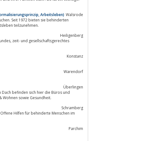
ormalisierungsprinzip, Arbeitsleben)
Walsrode
chen. Seit 1972 bieten sie behinderten
am Arbeitsleben teilzunehmen.
Heiligenberg
Konstanz
Warendorf
Überlingen
 Dach befinden sich hier die Büros und
nsprechpartner zu den Themen Arbeit, Begegnung, Leben & Wohnen sowie Gesundheit.
Schramberg
Parchim