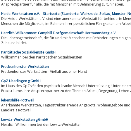
Ansprechpartner für alle, die mit Menschen mit Behinderung zu tun haben.
Heide-Werkstätten e.V. - Startseite (Standorte, Walrsrode, Soltau, Munster, N
Die Heide-Werkstätten e.V. sind eine anerkannte Werkstatt für behinderte Mens
Menschen die Möglichkeit, im Rahmen ihrer persönlichen Fähigkeiten 
Herzlich Willkommen: Camphill Dorfgemeinschaft Hermannsberg e.V.
Die Lebensgemeinschaft, die für und mit Menschen mit Behinderungen ein gesundes, zeit- und gesellschaftsgerechtes
Zuhause bildet.
Paritätische Sozialdienste GmbH
Willkommen bei den Paritätischen Sozialdiensten
Freckenhorster Werkstätten
Freckenhorster Werkstätten - Vielfalt aus einer Hand
GpZ Überlingen gGmbH
Im Haus des GpZs finden psychisch kranke Mensch Unterstützung. Unter einem
Praxisräume. Ihre A
lebenshilfe-rottweil
Anerkannte Werkstätten, Tagesstrukturierende Angebote, Wohnangebote und Offene Hilfen für behinderte Menschen im
Landkreis Rottweil
Lewitz-Werkstätten gGmbH
Herzlich Willkommen bei den Lewitz-Werkstätten