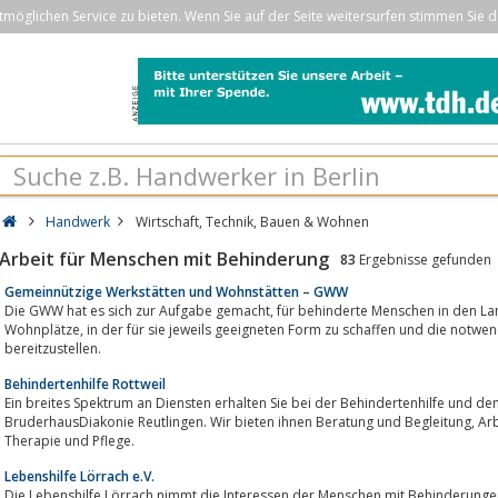
öglichen Service zu bieten. Wenn Sie auf der Seite weitersurfen stimmen Sie d
Handwerk
Wirtschaft, Technik, Bauen & Wohnen
Arbeit für Menschen mit Behinderung
83
Ergebnisse gefunden
Gemeinnützige Werkstätten und Wohnstätten – GWW
Die GWW hat es sich zur Aufgabe gemacht, für behinderte Menschen in den Landkreisen Böblingen und Calw Arbeits- und
Wohnplätze, in der für sie jeweils geeigneten Form zu schaffen und die notwendigen Hilfe- und Förderleistungen
bereitzustellen.
Behindertenhilfe Rottweil
Ein breites Spektrum an Diensten erhalten Sie bei der Behindertenhilfe und den 
BruderhausDiakonie Reutlingen. Wir bieten ihnen Beratung und Begleitung, Arbeitsplätze und betreute Wohnmöglichkeiten,
Therapie und Pflege.
Lebenshilfe Lörrach e.V.
Die Lebenshilfe Lörrach nimmt die Interessen der Menschen mit Behinderungen u