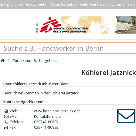
öglichen Service zu bieten. Wenn Sie auf der Seite weitersurfen stimmen Sie d
Zurück zum Suchergebnis
Köhlerei Jatznick
Über Köhlerei Jatznick Inh. Peter Diers
Herzlich willkommen in der Köhlerei Jatznick
Kontaktmöglichkeiten:
Web:
www.koehlerei-jatznick.de/
EMail:
Kontaktformular
Telefon:
039741-80892
Fax:
039741-80892