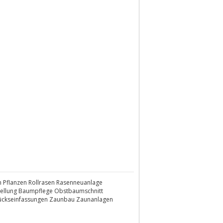
n Pflanzen Rollrasen Rasenneuanlage
aellung Baumpflege Obstbaumschnitt
tückseinfassungen Zaunbau Zaunanlagen