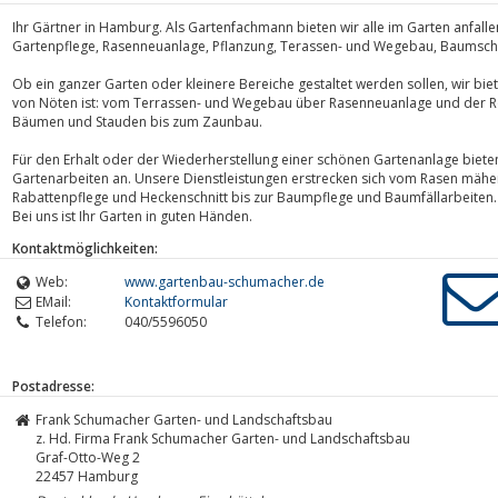
Ihr Gärtner in Hamburg. Als Gartenfachmann bieten wir alle im Garten anfall
Gartenpflege, Rasenneuanlage, Pflanzung, Terassen- und Wegebau, Baumschn
Ob ein ganzer Garten oder kleinere Bereiche gestaltet werden sollen, wir bie
von Nöten ist: vom Terrassen- und Wegebau über Rasenneuanlage und der Ro
Bäumen und Stauden bis zum Zaunbau.
Für den Erhalt oder der Wiederherstellung einer schönen Gartenanlage biete
Gartenarbeiten an. Unsere Dienstleistungen erstrecken sich vom Rasen mähen
Rabattenpflege und Heckenschnitt bis zur Baumpflege und Baumfällarbeiten.
Bei uns ist Ihr Garten in guten Händen.
Kontaktmöglichkeiten:
Web:
www.gartenbau-schumacher.de
EMail:
Kontaktformular
Telefon:
040/5596050
Postadresse:
Frank Schumacher Garten- und Landschaftsbau
z. Hd. Firma Frank Schumacher Garten- und Landschaftsbau
Graf-Otto-Weg 2
22457
Hamburg