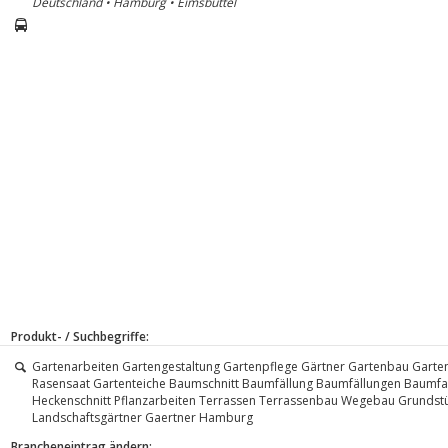
Deutschland • Hamburg • Eimsbüttel
Produkt- / Suchbegriffe:
Gartenarbeiten Gartengestaltung Gartenpflege Gärtner Gartenbau Garte
Rasensaat Gartenteiche Baumschnitt Baumfällung Baumfällungen Baumf
Heckenschnitt Pflanzarbeiten Terrassen Terrassenbau Wegebau Grunds
Landschaftsgärtner Gaertner Hamburg
Brancheneintrag ändern: