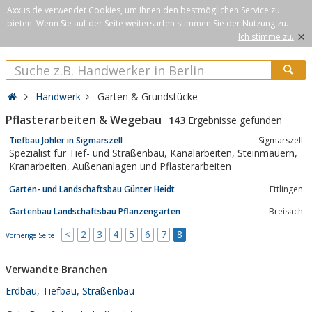
Axxus.de verwendet Cookies, um Ihnen den bestmöglichen Service zu
bieten. Wenn Sie auf der Seite weitersurfen stimmen Sie der Nutzung zu.
×
Ich stimme zu.
Handwerk
Garten & Grundstücke
Pflasterarbeiten & Wegebau
143
Ergebnisse gefunden
Tiefbau Johler in Sigmarszell
Sigmarszell
Spezialist für Tief- und Straßenbau, Kanalarbeiten, Steinmauern,
Kranarbeiten, Außenanlagen und Pflasterarbeiten
Garten- und Landschaftsbau Günter Heidt
Ettlingen
Gartenbau Landschaftsbau Pflanzengarten
Breisach
<
2
3
4
5
6
7
8
Vorherige Seite
Verwandte Branchen
Erdbau, Tiefbau, Straßenbau