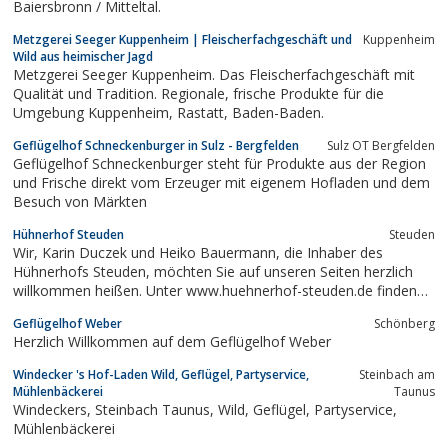
Baiersbronn / Mitteltal.
Metzgerei Seeger Kuppenheim | Fleischerfachgeschäft und
Kuppenheim
Wild aus heimischer Jagd
Metzgerei Seeger Kuppenheim. Das Fleischerfachgeschäft mit
Qualität und Tradition. Regionale, frische Produkte für die
Umgebung Kuppenheim, Rastatt, Baden-Baden.
Geflügelhof Schneckenburger in Sulz - Bergfelden
Sulz OT Bergfelden
Geflügelhof Schneckenburger steht für Produkte aus der Region
und Frische direkt vom Erzeuger mit eigenem Hofladen und dem
Besuch von Märkten
Hühnerhof Steuden
Steuden
Wir, Karin Duczek und Heiko Bauermann, die Inhaber des
Hühnerhofs Steuden, möchten Sie auf unseren Seiten herzlich
willkommen heißen. Unter www.huehnerhof-steuden.de finden
Sie alles über unsere Angebote, Produkte, Tierhaltung,
Geflügelhof Weber
Schönberg
Wissenswertes und viele Rezepte für den Feinschmeckergaumen.
Herzlich Willkommen auf dem Geflügelhof Weber
Haben Sie noch einen Wunsch? Wir sind...
Windecker 's Hof-Laden Wild, Geflügel, Partyservice,
Steinbach am
Mühlenbäckerei
Taunus
Windeckers, Steinbach Taunus, Wild, Geflügel, Partyservice,
Mühlenbäckerei