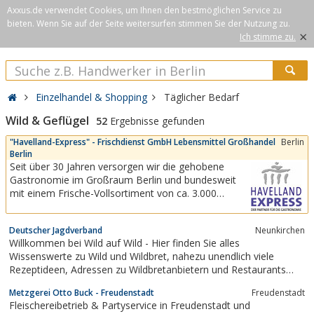
Axxus.de verwendet Cookies, um Ihnen den bestmöglichen Service zu
bieten. Wenn Sie auf der Seite weitersurfen stimmen Sie der Nutzung zu.
×
Ich stimme zu.
Einzelhandel & Shopping
Täglicher Bedarf
Wild & Geflügel
52
Ergebnisse gefunden
"Havelland-Express" - Frischdienst GmbH Lebensmittel Großhandel
Berlin
Berlin
Seit über 30 Jahren versorgen wir die gehobene
Gastronomie im Großraum Berlin und bundesweit
mit einem Frische-Vollsortiment von ca. 3.000
Artikeln in den Warengruppen Obst/Gemüse, Fleisch,
Lamm, Kaninchen, Wild, Geflügel, Fisch,
Deutscher Jagdverband
Neunkirchen
Schalentiere, Feinkost und Spezialitäten mit eigener
Willkommen bei Wild auf Wild - Hier finden Sie alles
Logistik, mit Fremd-Logistik an jeden...
Wissenswerte zu Wild und Wildbret, nahezu unendlich viele
Rezeptideen, Adressen zu Wildbretanbietern und Restaurants
sowie Hintergrundinfos zur Arbeit der Jäger.
Metzgerei Otto Buck - Freudenstadt
Freudenstadt
Fleischereibetrieb & Partyservice in Freudenstadt und