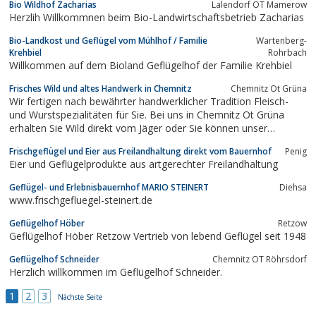
Bio Wildhof Zacharias
Lalendorf OT Mamerow
Meeresfrüchten, Fleisch, Geflügel und Wild, Obst und Gemüse,
Herzlih Willkommnen beim Bio-Landwirtschaftsbetrieb Zacharias
Pasta, Wein, Champagner,...
Bio-Landkost und Geflügel vom Mühlhof / Familie
Wartenberg-
Krehbiel
Rohrbach
Willkommen auf dem Bioland Geflügelhof der Familie Krehbiel
Frisches Wild und altes Handwerk in Chemnitz
Chemnitz Ot Grüna
Wir fertigen nach bewährter handwerklicher Tradition Fleisch-
und Wurstspezialitäten für Sie. Bei uns in Chemnitz Ot Grüna
erhalten Sie Wild direkt vom Jäger oder Sie können unser
Wildfleisch auch einfach online kaufen. Ob exotisch oder
Frischgeflügel und Eier aus Freilandhaltung direkt vom Bauernhof
Penig
traditionell, in unserem Sortiment ist für jeden Geschmack etwas
Eier und Geflügelprodukte aus artgerechter Freilandhaltung
dabei.
Geflügel- und Erlebnisbauernhof MARIO STEINERT
Diehsa
www.frischgefluegel-steinert.de
Geflügelhof Höber
Retzow
Geflügelhof Höber Retzow Vertrieb von lebend Geflügel seit 1948
Geflügelhof Schneider
Chemnitz OT Röhrsdorf
Herzlich willkommen im Geflügelhof Schneider.
1
2
3
Nächste Seite