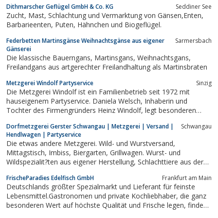
Dithmarscher Geflügel GmbH & Co. KG
Seddiner See
Zucht, Mast, Schlachtung und Vermarktung von Gänsen,Enten,
Barbarieenten, Puten, Hähnchen und Biogeflügel.
Federbetten Martinsgänse Weihnachtsgänse aus eigener
Sarmersbach
Gänserei
Die klassische Bauerngans, Martinsgans, Weihnachtsgans,
Freilandgans aus artgerechter Freilandhaltung als Martinsbraten
Metzgerei Windolf Partyservice
Sinzig
Die Metzgerei Windolf ist ein Familienbetrieb seit 1972 mit
hauseigenem Partyservice. Daniela Welsch, Inhaberin und
Tochter des Firmengründers Heinz Windolf, legt besonderen
Wert auf die Qualität & Regionalität der hochwertigen
Dorfmetzgerei Gerster Schwangau | Metzgerei | Versand |
Schwangau
Spezialitäten.
Hendlwagen | Partyservice
Die etwas andere Metzgerei. Wild- und Wurstversand,
Mittagstisch, Imbiss, Biergarten, Grillwagen. Wurst- und
Wildspezialit?ten aus eigener Herstellung, Schlachttiere aus der
Region, Wild aus heimischen Wäldern
FrischeParadies Edelfisch GmbH
Frankfurt am Main
Deutschlands größter Spezialmarkt und Lieferant für feinste
Lebensmittel.Gastronomen und private Kochliebhaber, die ganz
besonderen Wert auf höchste Qualität und Frische legen, finden
bei uns eine paradiesische Auswahl an Fisch und