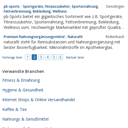
pb-sports - Sportgeräte, Fitnesszubehör, Sporternährung,
Denzlingen
Fettverbrennung, Bekleidung, Wellness
pb-Sports bietet ein gigantisches Sortiment wie z.B. Sportgeräte,
Fitnesszubehör, Sporternährung, Fettverbrennung, Bekleidung,
Wellness uvm. Hochwertige Markenartikel mit geprüfter Qualität.
Der beste Weg um schlank zu werden ist ein regelmäßiges
Premium Nahrungsergänzungsmittel - Naturafit
Röttenbach
Ausdauertraining kombiniert mit einem moderaten
naturafit steht für Reinsubstanzen und Nahrungsergänzung mit
Gewichtstraining. Um die...
bester Bioverfügbarkeit. Mikronährstoffe im Apothekerglas.
1
2
3
4
5
6
Vorherige Seite
Nächste Seite
Verwandte Branchen
Fitness & Ernährung
Hygiene & Gesundheit
Internet Shops & Online Versandhandel
Kaffee & Tee
Nahrungs & Genußmittel