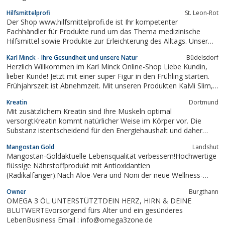
Nahrungsergänzungsmittel von SanaExpert kann das Abnehmen
Hilfsmittelprofi
St. Leon-Rot
ohne Sport beschleunigt werden.
Der Shop www.hilfsmittelprofi.de ist Ihr kompetenter
Fachhändler für Produkte rund um das Thema medizinische
Hilfsmittel sowie Produkte zur Erleichterung des Alltags. Unser
Anspruch ist es hochwertige Markenartikel zu möglichst
Karl Minck - Ihre Gesundheit und unsere Natur
Büdelsdorf
günstigen Preisen anzubieten. Speziell bei der
Herzlich Willkommen im Karl Minck Online-Shop Liebe Kundin,
Inkontinenzversorgung ist es wichtig, die optimal...
lieber Kunde! Jetzt mit einer super Figur in den Frühling starten.
Frühjahrszeit ist Abnehmzeit. Mit unseren Produkten KaMi Slim,
Schlanko KaMin, Glucomannan, Grapefruit oder L-Carnitin 500
Kreatin
Dortmund
haben Sie die richtigen Produkte ausgewählt. (Glucomannan trägt
Mit zusätzlichem Kreatin sind Ihre Muskeln optimal
im Rahmen einer...
versorgtKreatin kommt natürlicher Weise im Körper vor. Die
Substanz istentscheidend für den Energiehaushalt und daher
wichtig für eine optimalversorgte Muskulatur. Die wichtigste
Mangostan Gold
Landshut
Quelle für Kreatin in der Nahrungsind Fleisch und Fisch. Da auf
Mangostan-Goldaktuelle Lebensqualität verbessern!Hochwertige
diesem Wege dem Körper oft...
flüssige Nährstoffprodukt mit Antioxidantien
(Radikalfänger).Nach Aloe-Vera und Noni der neue Wellness-
Trend des nächsten Jahrzehntes.
Owner
Burgthann
OMEGA 3 ÖL UNTERSTÜTZTDEIN HERZ, HIRN & DEINE
BLUTWERTEvorsorgend fürs Alter und ein gesünderes
LebenBusiness Email : info@omega3zone.de