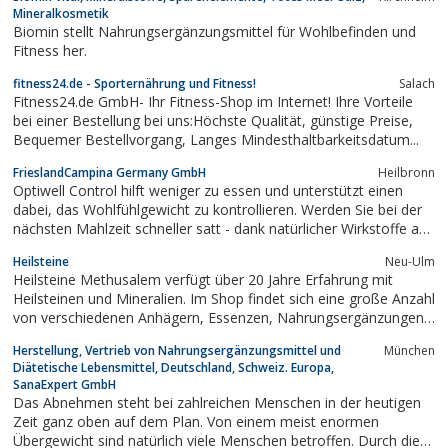
zertifiziert, die Inhaltsstoffe und Zutaten stammen aus
Mineralkosmetik
kontrolliertem Anbau.
Biomin stellt Nahrungsergänzungsmittel für Wohlbefinden und
Fitness her.
fitness24.de - Sporternährung und Fitness!
Salach
Fitness24.de GmbH- Ihr Fitness-Shop im Internet! Ihre Vorteile
bei einer Bestellung bei uns:Höchste Qualität, günstige Preise,
Bequemer Bestellvorgang, Langes Mindesthaltbarkeitsdatum...
FrieslandCampina Germany GmbH
Heilbronn
Optiwell Control hilft weniger zu essen und unterstützt einen
dabei, das Wohlfühlgewicht zu kontrollieren. Werden Sie bei der
nächsten Mahlzeit schneller satt - dank natürlicher Wirkstoffe aus
Palm- und Haferöl.
Heilsteine
Neu-Ulm
Heilsteine Methusalem verfügt über 20 Jahre Erfahrung mit
Heilsteinen und Mineralien. Im Shop findet sich eine große Anzahl
von verschiedenen Anhägern, Essenzen, Nahrungsergänzungen
und Heilsteinen.
Herstellung, Vertrieb von Nahrungsergänzungsmittel und
München
Diätetische Lebensmittel, Deutschland, Schweiz. Europa,
SanaExpert GmbH
Das Abnehmen steht bei zahlreichen Menschen in der heutigen
Zeit ganz oben auf dem Plan. Von einem meist enormen
Übergewicht sind natürlich viele Menschen betroffen. Durch die