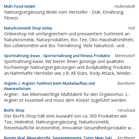
Multi-Food GmbH
Hollenstedt
Nahrungsergänzung direkt vom Hersteller - Diät, Ernährung,
Fitness
Naturkosmetik Shop violey
Hof
Onlineshop mit umfangreichem und preiswertem Sortiment an
Naturkosmetik, Naturprodukten, Bio-Tee, Öko-Haushaltsmitteln,
Bio-Lebensmittel und Bio-Tiernahrung. Viele Naturkost- und
Naturkosmetik-Artikel in Probiergrössen. Hohe Sortimentstiefe
Sportnahrung-kwax - Sporternährung und Fitness Produkte
Mertesdorf
bei Produkten von Avent, Lakshmi, Primavera, Alva, Wellments,
Sportnahrung-kwax. Wir bieten Ihnen günstige und qualitativ
Logona, Aries,...
hochwertige Nahrungsergänzungen und Bodybuilding Produkte
an.Nahmhafte Hersteller wie z.B. All Stars, Body Attack, Weider
und Best Body Nutrition. Sportnahrung und Fitnessprodukte aus
Arginin, L-Arginin: Funktion beim Muskelaufbau und
Bensheim
den USA führen wir auch: Ultimate Nutrition und Optimum
Haarwachstum
Nutrition sind hier bekannte...
Arginin - das lebenswichtige Multitalent für den Organismus. L-
Arginin ist essentiell und muss dem Körper zugeführt werden.
BioFit-Shop
Hirschaid
Der BioFit-Shop hält eine Auswahl von ca. 300 Produkten wie
Tee, Heilmittel, Nahrungsergänzung, Naturkosmetik,
freiverkäufliche Arzneimittel, innovative Gesundheitsprodukte wie
Gletschermilch u.v.m. bereit. Zahlreiche Produkte sind Bio
Biomin Vital, Mineralstoffe, Spurenelemente, Totes Meer Salz,
Kirchheim