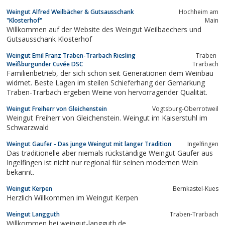
großer roter Burgunder muss immer auch elegant und fein sein
Weingut Alfred Weilbächer & Gutsausschank
Hochheim am
und vor allem gut altern können.Dies gelingt niemanden so gut
"Klosterhof"
Main
wie Bernhard...
Willkommen auf der Website des Weingut Weilbaechers und
Gutsausschank Klosterhof
Weingut Emil Franz Traben-Trarbach Riesling
Traben-
Weißburgunder Cuvée DSC
Trarbach
Familienbetrieb, der sich schon seit Generationen dem Weinbau
widmet. Beste Lagen im steilen Schieferhang der Gemarkung
Traben-Trarbach ergeben Weine von hervorragender Qualität.
Weingut Freiherr von Gleichenstein
Vogtsburg-Oberrotweil
Weingut Freiherr von Gleichenstein. Weingut im Kaiserstuhl im
Schwarzwald
Weingut Gaufer - Das junge Weingut mit langer Tradition
Ingelfingen
Das traditionelle aber niemals rückständige Weingut Gaufer aus
Ingelfingen ist nicht nur regional für seinen modernen Wein
bekannt.
Weingut Kerpen
Bernkastel-Kues
Herzlich Willkommen im Weingut Kerpen
Weingut Langguth
Traben-Trarbach
Willkommen bei weingut-langguth.de