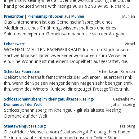
in germany selling wines all over the world, including the US. All
hand produced wines with ratings 90 91 92 93 94 95. Richard
Böcking
Kreuzritter | Premiumspirituosen aus Mühlen
Mühlen
Das Unternehmen ist das Gemeinschaftsprojekt eines
Mediziners, eines Ernährungswissenschaftlers und eines
Spirituosenexperten. Gemeinsam haben sie sich der Aufgabe
verschrieben, hochwertige Kräuterliköre, Liköre und Aquavitae
Lebenswert
Vichel
für anspruchsvolle Konsumenten zu kreieren und damit eine
WOHNEN IM ALTEN FACHWERKHAUS Im ersten Stock unseres
Lücke im Handel und in der Gastronomie zu...
Fachwerkhauses laden zwei Ferienwohnungen zum Verweilen
ein. Eine Wohnung ist mit einem Doppelbett ausgestattet, die
andere mit Doppelbett und Einzelbett mit zusätzlichem
Schierker Feuerstein
Schierke am Brocken
Ausziehbett. Zwei separate Zimmer „Alkoven“ können dazu
Delikat und herzhaft feinschmeckt der Schierker FeuersteinTrink
gemietet werden - jeweils mit 2 Betten...
ihn, wenn der Speisen Mengendeinen Magen sehr beengen,trink
ihn, wenn des Winters Kühlebei dir erzeuget Frostgefühle,trink
ihn bei der Sonne Glut,in allen Fällen schmeckt er gut.
Schloss Johannisberg im Rheingau, älteste Riesling-
Geisenheim-
Domäne auf der Welt
Johannisberg
Schloss Johannisberg im Rheingau - gilt als älteste Riesling
Domäne auf der Welt
Staatsweingut Freiburg
Freiburg
Die offizielle Webseite vom Staatsweingut Freiburg. Hier finden
Sie interessante Informationen und unseren Online Shop.