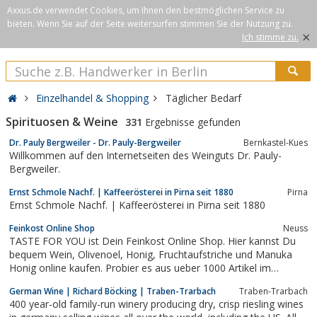
Axxus.de verwendet Cookies, um Ihnen den bestmöglichen Service zu
bieten. Wenn Sie auf der Seite weitersurfen stimmen Sie der Nutzung zu.
×
Ich stimme zu.
Einzelhandel & Shopping
Täglicher Bedarf
Spirituosen & Weine
331
Ergebnisse gefunden
Dr. Pauly Bergweiler - Dr. Pauly-Bergweiler
Bernkastel-Kues
Willkommen auf den Internetseiten des Weinguts Dr. Pauly-
Bergweiler.
Ernst Schmole Nachf. | Kaffeerösterei in Pirna seit 1880
Pirna
Ernst Schmole Nachf. | Kaffeerösterei in Pirna seit 1880
Feinkost Online Shop
Neuss
TASTE FOR YOU ist Dein Feinkost Online Shop. Hier kannst Du
bequem Wein, Olivenoel, Honig, Fruchtaufstriche und Manuka
Honig online kaufen. Probier es aus ueber 1000 Artikel im
Angebot.
German Wine | Richard Böcking | Traben-Trarbach
Traben-Trarbach
400 year-old family-run winery producing dry, crisp riesling wines