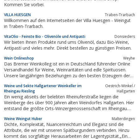
Kommen Sie vorbei.
VILLA HUESGEN
Traben-Trarbach
Willkommen auf den Internetseiten der Villa Huesgen - Weingut
in Traben-Trarbach.
VitaOlio - Feinste Bio - Olivenöle und Antipasti
Donsieders
Wir bieten Ihnen Produkte rund ums Olivenöl, dazu Bio-Weine,
Antipasti und vieles mehr. Direkt bestellen zu günstigen Preisen.
Wein Onlineshop
Weyhe
Das Bremer Weinkolleg ist ein in Deutschland führender Online
Versandhandel für Weine, Weinraritäten und edle Spirituosen.
Unsere langjährigen Beziehungen zu den besten Erzeugern der
Weinwelt garantieren eine gleichbleibend hohe Qualität unserer
Weine und Sekte Hallgartener Weinkeller im
Oestrich-Winkel /
Produkte.
Rheingau Riesling
Hallgarten
Ein wenig abseits der belebten Rheinuferstraße liegen die
Weinberge des über 900 Jahren alten Weindorfes Hallgarten. Hier
entstand die größte Orts-Winzergenossenschaft im Rheingau.
Weine und Sekte aus dem Hallgartener Weinkeller im Rheingau.
Weine Weingut Huber
Malterdingen
Durch moderne Kellertechnik z.B. gekühlte Gärung wird der Wein
Dichte, Komplexität, Nuancenreichtum und Eleganz sind die
schonend ausgebaut und...
Attribute, die wir mit unseren Spätburgundern verbinden. Hinzu
kommt das sorgfältige Herausarbeiten der Lagentypizität.„Ein