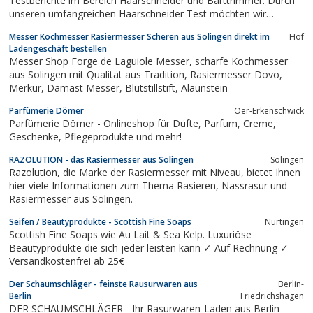
Testberichte im Bereich Haarschneider und Barttrimmer. Durch
unseren umfangreichen Haarschneider Test möchten wir
Kaufempfehlungen aussprechen, denn nicht die teuersten Geräte
Messer Kochmesser Rasiermesser Scheren aus Solingen direkt im
Hof
sind zugleich auch die Besten.
Ladengeschäft bestellen
Messer Shop Forge de Laguiole Messer, scharfe Kochmesser
aus Solingen mit Qualität aus Tradition, Rasiermesser Dovo,
Merkur, Damast Messer, Blutstillstift, Alaunstein
Parfümerie Dömer
Oer-Erkenschwick
Parfümerie Dömer - Onlineshop für Düfte, Parfum, Creme,
Geschenke, Pflegeprodukte und mehr!
RAZOLUTION - das Rasiermesser aus Solingen
Solingen
Razolution, die Marke der Rasiermesser mit Niveau, bietet Ihnen
hier viele Informationen zum Thema Rasieren, Nassrasur und
Rasiermesser aus Solingen.
Seifen / Beautyprodukte - Scottish Fine Soaps
Nürtingen
Scottish Fine Soaps wie Au Lait & Sea Kelp. Luxuriöse
Beautyprodukte die sich jeder leisten kann ✓ Auf Rechnung ✓
Versandkostenfrei ab 25€
Der Schaumschläger - feinste Rausurwaren aus
Berlin-
Berlin
Friedrichshagen
DER SCHAUMSCHLÄGER - Ihr Rasurwaren-Laden aus Berlin-