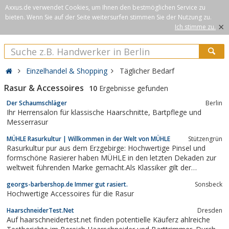
Axxus.de verwendet Cookies, um Ihnen den bestmöglichen Service zu
bieten. Wenn Sie auf der Seite weitersurfen stimmen Sie der Nutzung zu.
×
Ich stimme zu.
Einzelhandel & Shopping
Täglicher Bedarf
Rasur & Accessoires
10
Ergebnisse gefunden
Der Schaumschläger
Berlin
Ihr Herrensalon für klassische Haarschnitte, Bartpflege und
Messerrasur
MÜHLE Rasurkultur | Willkommen in der Welt von MÜHLE
Stützengrün
Rasurkultur pur aus dem Erzgebirge: Hochwertige Pinsel und
formschöne Rasierer haben MÜHLE in den letzten Dekaden zur
weltweit führenden Marke gemacht.Als Klassiker gilt der
»Silberspitz Dachszupf Pinsel« – edel, schön und von Hand
georgs-barbershop.de Immer gut rasiert.
Sonsbeck
gefertigt.
Hochwertige Accessoires für die Rasur
HaarschneiderTest.Net
Dresden
Auf haarschneidertest.net finden potentielle Käuferz ahlreiche