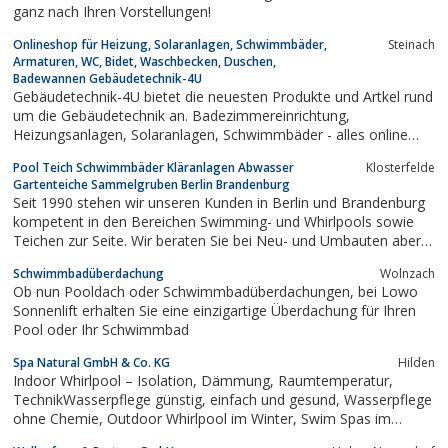
ganz nach Ihren Vorstellungen!
Onlineshop für Heizung, Solaranlagen, Schwimmbäder,
Steinach
Armaturen, WC, Bidet, Waschbecken, Duschen,
Badewannen Gebäudetechnik-4U
Gebäudetechnik-4U bietet die neuesten Produkte und Artkel rund
um die Gebäudetechnik an. Badezimmereinrichtung,
Heizungsanlagen, Solaranlagen, Schwimmbäder - alles online
bestellen. Ab einem Bestellwert von 250, - Euro versenden wir
Pool Teich Schwimmbäder Kläranlagen Abwasser
Klosterfelde
kostenlos.
Gartenteiche Sammelgruben Berlin Brandenburg
Seit 1990 stehen wir unseren Kunden in Berlin und Brandenburg
kompetent in den Bereichen Swimming- und Whirlpools sowie
Teichen zur Seite. Wir beraten Sie bei Neu- und Umbauten aber
auch bei Fragen zur Nachrüstung einzelnen Bestandteile -
Schwimmbadüberdachung
Wolnzach
beispielsweise Heizsysteme, Überdachungen, Abdeckungen und
Ob nun Pooldach oder Schwimmbadüberdachungen, bei Lowo
auch Beleuchtungen. Zu unserem...
Sonnenlift erhalten Sie eine einzigartige Überdachung für Ihren
Pool oder Ihr Schwimmbad
Spa Natural GmbH & Co. KG
Hilden
Indoor Whirlpool – Isolation, Dämmung, Raumtemperatur,
TechnikWasserpflege günstig, einfach und gesund, Wasserpflege
ohne Chemie, Outdoor Whirlpool im Winter, Swim Spas im
Garten, Outdoor Whirlpool Isolation,