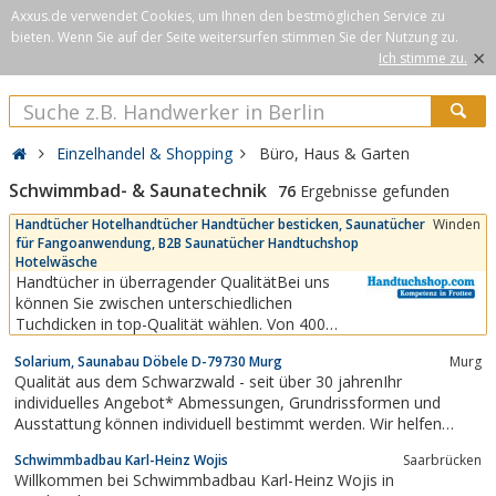
Axxus.de verwendet Cookies, um Ihnen den bestmöglichen Service zu
bieten. Wenn Sie auf der Seite weitersurfen stimmen Sie der Nutzung zu.
×
Ich stimme zu.
Einzelhandel & Shopping
Büro, Haus & Garten
Schwimmbad- & Saunatechnik
76
Ergebnisse gefunden
Handtücher Hotelhandtücher Handtücher besticken, Saunatücher
Winden
für Fangoanwendung, B2B Saunatücher Handtuchshop
Hotelwäsche
Handtücher in überragender QualitätBei uns
können Sie zwischen unterschiedlichen
Tuchdicken in top-Qualität wählen. Von 400
g/m² bis zum besonders flauschigen
Solarium, Saunabau Döbele D-79730 Murg
Murg
Luxushandtuch, dem Residenz Deluxe plus mit
Qualität aus dem Schwarzwald - seit über 30 jahrenIhr
einer Dicke von 630 g/m². Für alle gewerblichen
individuelles Angebot* Abmessungen, Grundrissformen und
und privaten Anwendungsbereiche führen wir die
Ausstattung können individuell bestimmt werden. Wir helfen
passenden Frottierwaren,...
Ihnen bei der Planung und erstellen Ihnen ein unverbindliches
Schwimmbadbau Karl-Heinz Wojis
Saarbrücken
Angebot für Ihre Sauna.
Willkommen bei Schwimmbadbau Karl-Heinz Wojis in