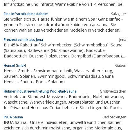
Infrarotkabine und Infrarot-Wärmekabine von 1-4 Personen, bei
Home Wellness Kontor erhalten Sie Ihre Heim Sauna, den
Eine Infrarotkabine daheim
Salzgitter
Außenwhirlpool und die Infrarotkabine als Bausatz bequem
Sie wollen sich zu Hause fühlen wie in einem Spa? Ganz einfac -
online. Ebenso das passende Zubehör...
gönnen Sie sich eine Infrarotwärmekabine von artsauna. Sie
können wählen aus verschiedenen Modellen in verschiedenen
Größen bis zu 4 Personen.
Freizeittechnik aus Jena
Jena
Bis 45% Rabatt auf Schwimmbecken (Schwimmbadbau), Sauna
(Saunabau), Badewanne (Holzbadewanne), Badezuber
Badebottich, Dusche (Holzdusche), Dampfbad (Dampfbadbau),
Farblichtgerät, Infrarotkabine Infrarotsauna, Chigerät
Hensel GmbH
Guben
Massagegerät Rollenmassagegerät, Sauerstoffgerät, Solarium,
Hensel GmbH - Schwimmbadtechnik, Wasseraufbereitung,
Sportgerät Fitnessgerät, Teich...
Saunen, Solarien, Swimmingpool, Schwimmbadbau, Sauna
Hensel - Sauna - Pool - Solarium
Hübner Industrievertretung Pool-Bad-Sauna
Großweitzschen
Vertrieb von Standfest Massivholz Badmöbeln, Holzbadewanne,
Waschtische, Wandverkleidungen, Arbeitsplatten und Duschen
für Privat und Hotel aus Corian.beheizte Stein Liegen für Pool
Bad Wellness im Hotel, öffentlichen Bad oder
INUA Sauna
Bad Säckingen
Privat.Hochwasserschutz-Systeme für Einfamilienhaus, Gewerbe,
INUA Sauna - Unsere individuellen, umweltfreundlichen Saunen
Denkmalschutz und Einfahrten,
zeichnen sich durch minimalistische, organische Merkmale aus,