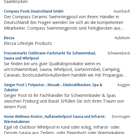
Saarbrücken
Compass Pools Deutschland GmbH
Auerbach
Der Compass Ceramic Swimmingpool von Ihrem Händler in
Deutschland! Bei Fragen wenden Sie sich an die kompetenten
Mitarbeiter. Compass Swimmingpools sind Fertigbecken aus
Ceramic, dem besten Material für den Poolbau. Die Farben
Elecsa
Külsheim
bleiben lange echt und die Oberfläche ist robust gegen Salz,
Elecsa Lifestyle Products
Chlor, Ozon und ähnliches. Für Ihre...
Freizeitmarkt Oehlmann-Fachmarkt für Schwimmbad,
Schwanebeck
Sauna und Whirlpool
Sie finden bei uns gute Qualitätsprodukte wenn es
um:Schwimmbad, Sauna, Whirlpool, Gartenmöbel, Camping,
Caravan, BootszubehörAußerdem handeln wir mit Propangas
sowie Autogas (Billig Tanken)Mehr auf unserer Webseite !!
Geiger Pool | Polyester-, Mosaik-, Edelstahlbecken, Spa &
Auggen
Zubehör
Geiger Pool ist ihr Fachhändler für Schwimmbäder & Spas
zwischen Freiburg und Basel. Erfüllen Sie sich ihren Traum von
einem Pool.
Home Wellness Kontor, Außenwhirlpool Sauna und Infrarot-
Dormagen
Wärmekabinen
Egal ob Outdoor Whirlpool in rund oder eckig, Infrarot- oder
Design-Sauna aus Zedern- oder Pinienholz oder Wärmekabine,