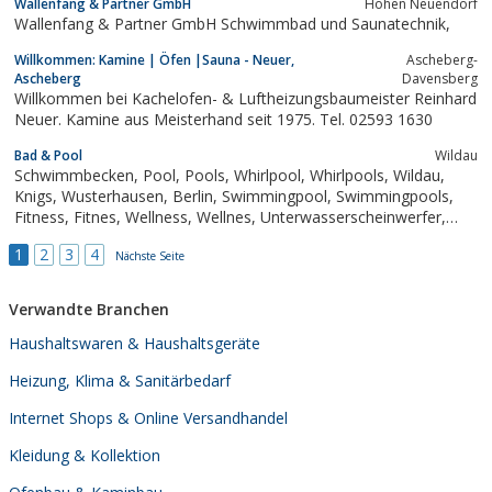
Wallenfang & Partner GmbH
Hohen Neuendorf
Wallenfang & Partner GmbH Schwimmbad und Saunatechnik,
Willkommen: Kamine | Öfen |Sauna - Neuer,
Ascheberg-
Ascheberg
Davensberg
Willkommen bei Kachelofen- & Luftheizungsbaumeister Reinhard
Neuer. Kamine aus Meisterhand seit 1975. Tel. 02593 1630
Bad & Pool
Wildau
Schwimmbecken, Pool, Pools, Whirlpool, Whirlpools, Wildau,
Knigs, Wusterhausen, Berlin, Swimmingpool, Swimmingpools,
Fitness, Fitnes, Wellness, Wellnes, Unterwasserscheinwerfer,
Bad und Pool Vertiebs GmbH
1
2
3
4
Nächste Seite
Verwandte Branchen
Haushaltswaren & Haushaltsgeräte
Heizung, Klima & Sanitärbedarf
Internet Shops & Online Versandhandel
Kleidung & Kollektion