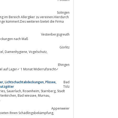
Solingen
ng im Bereich Allergiker zu vereinen.Hierdurch
ange kümmert.Des weiteren bietet die Firma
Vestenbergsgreuth
n und Lichtschachtabdeckungen nach Maß
Görlitz
Ehingen
kel auf Lager✓ 1 Monat Widerrufsrecht✓
ter, Lichtschachtabdeckungen, Plissee,
Bad
utzgitter
Tölz
.
Appenweier
bieten Ihnen Schädlingsbekämpfung,