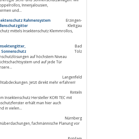
kisen, Außenjalousien / Raffstores, Großschirmen und...
Insektenschutz Rahmensystem
Erzingen-
llenschutzgitter
Klettgau
chutz mittels Insektenschutz Klemmrollos,
Insektengitter,
Bad
n, Sonnenschutz
Tölz
eren. Unsere...
Langenfeld
schutz, Pollenschutz & Lichtschachtabdeckungen. Jetzt direkt mehr erfahren!
Rinteln
om Insektenschutz Hersteller KORI TEC mit
schutzfenster erhält man hier auch
 in vielen...
Nürnberg
ssenüberdachungen, fachmännische Planung vor
Potdam