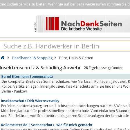
öglichen Service zu bieten. Wenn Sie auf der Seite weitersurfen stimmen Sie d
Einzelhandel & Shopping
Büro, Haus & Garten
Insektenschutz & Schädling Abwehr
28
Ergebnisse gefunden
Bernd Eltermann Sonnenschutz
Die komplette Breite des Sonnenschutzes, wie Markisen, Rollläden, Jalousien, Rolltore, Klappläden, Plissee,
Rollos, Vertikalanlagen, Innenjalousien, Insektenschutz uvm. Sie finden uns Wollankstr. / Ecke Kreuzstr. 15 in
Berlin - Pankow.
Insektenschutz Dirk Wieroszewsky
Perfekte Insektenschutzgitter und Lichtschachtabdeckungen nach Maß.Wir sind 
Mönchengladbach für professionellen Insektenschutz. Vom einfachen Spannrahmen, über Rollos, Drehrahmen, 
und Pendeltüren, von Schiebetüren bis ganzen Schiebeanlagen decken wir
Rollomeister.de | Sonnenschutz. Wie für mich gemacht
Rollomeister.de ist Ihr serviceorientierter Online Shop für individuell auf Maß 