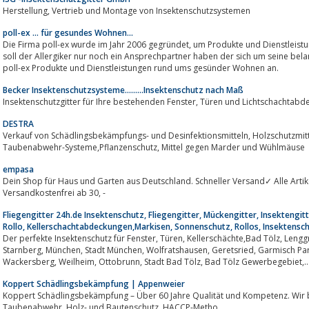
Herstellung, Vertrieb und Montage von Insektenschutzsystemen
poll-ex ... für gesundes Wohnen...
Die Firma poll-ex wurde im Jahr 2006 gegründet, um Produkte und Dienstleistu
soll der Allergiker nur noch ein Ansprechpartner haben der sich um seine bel
poll-ex Produkte und Dienstleistungen rund ums gesünder Wohnen an.
Becker Insektenschutzsysteme.........Insektenschutz nach Maß
Insektenschutzgitter für Ihre bestehenden Fenster, Türe
DESTRA
Verkauf von Schädlingsbekämpfungs- und Desinfektionsmitteln, Holzschutzmittel, Damenhygiene, Vogelschutz,
Taubenabwehr-Systeme,Pflanzenschutz, Mittel gegen Marder und Wühlmäuse
empasa
Dein Shop für Haus und Garten aus Deutschland. Schneller Versand✓ Alle Arti
Versandkostenfrei ab 30, -
Fliegengitter 24h.de Insektenschutz, Fliegengitter, Mückengitter, Insektengit
Rollo, Kellerschachtabdeckungen,Markisen, Sonnenschutz, Rollos, Insektensch
Der perfekte Insektenschutz für Fenster, Türen, Kellerschächte,Bad Tölz, Lenggries, Sauerlach, Rosenheim, Starnberg, Stadt
Starnberg, München, Stadt München, Wolfratshausen, Geretsried, Garmisch Partenkirchen, Bad wiessee, Murnau,
Wackersberg, Weilheim, Ottobrunn, Stadt Bad Tölz, Bad Tölz Gewerbegebiet,..
Koppert Schädlingsbekämpfung | Appenweier
Koppert Schädlingsbekämpfung – Über 60 Jahre Qualität und Kompetenz. Wir 
Taubenabwehr, Holz- und Bautenschutz, HACCP-Metho...