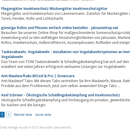
Fliegengitter Insektenschutz Mückengitter Insektenschutzgitter
Fliegengitter und Insektenschutz von Lämmermann. Zubehör für Mückengitter un
Türen, Fenster, Rollo und Lichtschacht.
günstige Rollos und Plissees einfach online bestellen - jalousieshop.net
Besuchen Sie unseren Online-Shop für maßgeschneiderte Sonnenschutzprodukt
Anwendung und zu den vielfältigen Einsatzmöglichkeiten von Jalousien, Markisen, Lamellen, Lamellenvorhänge, Plissees,
Rollos, Insektenschutz, Außenraffstores, Aussenjalousien
Taubenabwehr, Vogelabwehr - Installation von Vogelabwehrsystemen an Immo
Vogelabwehr
Das Team von TONI Taubenabwehr & Schädlingsbekämpfung hat sich auf den 
installiert seit vielen Jahren erfolgreich wirksame Lösungen zur Vogelabwehr.
Anti Maulwurftabs BIOzid & Pro | Greencare
Anti Maulwurf Tabs: Mit diesen Tabs vertreiben Sie Ihre Maulwürfe, Mäuse, Ratten und Waschbären, schnell und effektiv. Das
Produkt aus dem Profibereich, jetzt zum selber anwenden! Einige Tabs ...
Axel Schreier - Ökologische Schädlingsbekämpfung und Insektenschutz
ökologische Schädlingsbekämpfung und Vorbeugung im privaten, gewerblichen und öffentl. Bereich.Ihr zuverlässiger Partner
für Aachen und die Euregio
1
2
Nächste Seite
Letzte Seite
Diese Anfrage wurde in 0,03 Sekunden beantwortet.