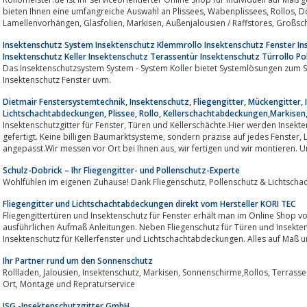
bieten Ihnen eine umfangreiche Auswahl an Plissees, Wabenplissees, Rollos, Doppelrollos, Innenjalousien,
Lamellenvorhängen, Glasfolien, Mar
Insektenschutz System Insektenschutz Klemmrollo Insektenschutz Fenster 
Insektenschutz Keller Insektenschutz Terassentür Insektenschutz Türrollo Po
Das Insektenschutzsystem System - System Koller bietet Systemlösungen zum S
Insektenschutz Fenster uvm.
Dietmair Fenstersystemtechnik, Insektenschutz, Fliegengitter, Mückengitter, 
Lichtschachtabdeckungen, Plissee, Rollo, Kellerschachtabdeckungen,Markise
Insektenschutzgitter für Fenster, Türen und Kellerschächte.Hier werden Insektenschutzlösungen auf höchstem Niveau
gefertigt. Keine billigen Baumarktsysteme, sondern präzise auf jedes Fenster, Lichtschachtsystem und auf jede Tür
angepasst.Wir messen vor Ort bei Ihnen aus, wir fertigen und wir monti
Schulz-Dobrick – Ihr Fliegengitter- und Pollenschutz-Experte
Wohlfühlen im eigenen Zuhause! Dank Fliegen
Fliegengitter und Lichtschachtabdeckungen direkt vom Hersteller KORI TEC
Fliegengittertüren und Insektenschutz für Fenster erhält man im Online Shop v
ausführlichen Aufmaß Anleitungen. Neben Fliegenschutz für Türen und Insekten
Insektenschutz für Kellerfenster und Lichtschachtabdeckungen. Alles auf Maß und
Ihr Partner rund um den Sonnenschutz
Rollladen, Jalousien, Insektenschutz, Markisen, Sonnenschirme,Rollos, Terra
Ort, Montage und Repraturservice
ISG -Insektenschutzgitter GmbH