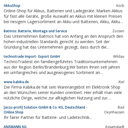
AkkuShop
Korb
Online-Shop für Akkus, Batterien und Ladegeräte. Marken-Akkus
für fast alle Geräte, große Auswahl an Akkus mit kleinen Preisen
bei riesigem Lagersortiment an Akku und Batterien, Akku, Akkus,
Batterie, Batterien, Ladegerät, Ladegeräte, Accu,
Batmos: Batterie, Montage und Service
Zossen
Taschenlampen, Digicams, Foto, Camcorder, Photo, Laptop,
Das Unternehmen Batmos hat von Anfang an den Anspruch den
Notebook,...
hohen industriellen Standards gerecht zu werden. Seit der
Gründung hat das Unternehmen gezeigt, dass durch die
Bereitschaft der Mitarbeiter an Weiterbildung und deren
technotrade Import- Export GmbH
Wildau
Umsetzung Abläufe minimiert und kundengerecht, innovativ und
TechnoTradeist ein familiengeführtes Traditionsunternehmen
zukunftsweisend perfektioniert worden sind....
aus der Region Berlin/Brandenburg.Wir bieten Ihnen seit Jahren
ein umfangreiches und ausgewogenes Sortiment an
hochwertigen elektrotechnischen Artikeln von Temperatur- und
www.kabika.de
Kiel
Wetterstationen bis hin zu Funk- und Quarzuhren.Die
Die Firma Kabika.de hat sein Warenangebot im Elektronik Shop
Zufriedenheit unserer Kunden stand für uns von...
an den Wünschen seiner Kunden orientiert. Hier erhält man viele
nützliche Dinge, welche zur alltäglichen Nutzung und zur
Ausübung des Hobbys benötigt werden.
[accu-profi] Solution GmbH & Co. KG, Deutschland -
Bad
Online.Shop
Oeynhausen
Ihr fairer Partner für Batterie- und Ladetechnik...
ANSMANN AG
Assamstadt