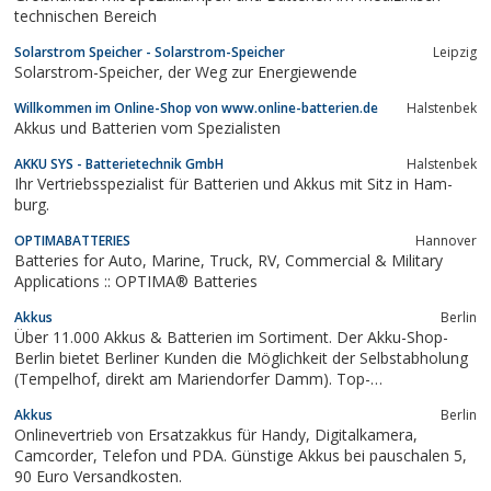
technischen Bereich
Solarstrom Speicher - Solarstrom-Speicher
Leipzig
Solarstrom-Speicher, der Weg zur Energiewende
Willkommen im Online-Shop von www.online-batterien.de
Halstenbek
Akkus und Batterien vom Spezialisten
AKKU SYS - Batterietechnik GmbH
Halstenbek
Ihr Ver­triebs­spe­zia­list für Bat­te­ri­en und Ak­kus mit Sitz in Ham­
burg.
OPTIMABATTERIES
Hannover
Batteries for Auto, Marine, Truck, RV, Commercial & Military
Applications :: OPTIMA® Batteries
Akkus
Berlin
Über 11.000 Akkus & Batterien im Sortiment. Der Akku-Shop-
Berlin bietet Berliner Kunden die Möglichkeit der Selbstabholung
(Tempelhof, direkt am Mariendorfer Damm). Top-
Markenhersteller und alternative Anbieter.
Akkus
Berlin
Onlinevertrieb von Ersatzakkus für Handy, Digitalkamera,
Camcorder, Telefon und PDA. Günstige Akkus bei pauschalen 5,
90 Euro Versandkosten.