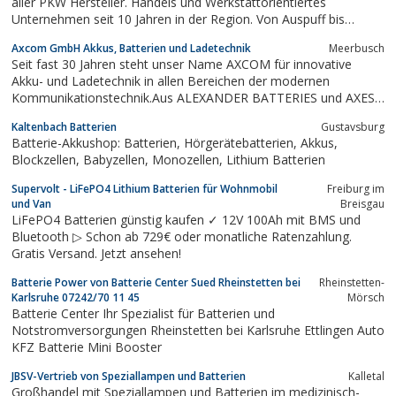
aller PKW Hersteller. Handels und Werkstattorientiertes
Unternehmen seit 10 Jahren in der Region. Von Auspuff bis
Zylinderkopfdichtung in Markenqualität mit
Axcom GmbH Akkus, Batterien und Ladetechnik
Meerbusch
Lieferservice.Produkte: z.B. Batterien Stoßdämfer
Seit fast 30 Jahren steht unser Name AXCOM für innovative
Wasserpumpen Antriebsriemen Bremsenteile Schalldämpfer...
Akku- und Ladetechnik in allen Bereichen der modernen
Kommunikationstechnik.Aus ALEXANDER BATTERIES und AXESS
COMMUNICATIONS entstanden, bietet AXCOM eine ausgereifte
Kaltenbach Batterien
Gustavsburg
Palette von High-Tech-Produkten.Wir entwickeln, produzieren
Batterie-Akkushop: Batterien, Hörgerätebatterien, Akkus,
und vertreiben für den Industrieeinsatz,...
Blockzellen, Babyzellen, Monozellen, Lithium Batterien
Supervolt - LiFePO4 Lithium Batterien für Wohnmobil
Freiburg im
und Van
Breisgau
LiFePO4 Batterien günstig kaufen ✓ 12V 100Ah mit BMS und
Bluetooth ▷ Schon ab 729€ oder monatliche Ratenzahlung.
Gratis Versand. Jetzt ansehen!
Batterie Power von Batterie Center Sued Rheinstetten bei
Rheinstetten-
Karlsruhe 07242/70 11 45
Mörsch
Batterie Center Ihr Spezialist für Batterien und
Notstromversorgungen Rheinstetten bei Karlsruhe Ettlingen Auto
KFZ Batterie Mini Booster
JBSV-Vertrieb von Speziallampen und Batterien
Kalletal
Großhandel mit Speziallampen und Batterien im medizinisch-