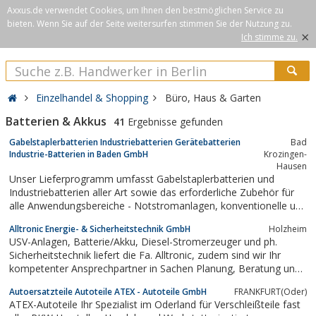
Axxus.de verwendet Cookies, um Ihnen den bestmöglichen Service zu
bieten. Wenn Sie auf der Seite weitersurfen stimmen Sie der Nutzung zu.
×
Ich stimme zu.
Einzelhandel & Shopping
Büro, Haus & Garten
Batterien & Akkus
41
Ergebnisse gefunden
Gabelstaplerbatterien Industriebatterien Gerätebatterien
Bad
Industrie-Batterien in Baden GmbH
Krozingen-
Hausen
Unser Lieferprogramm umfasst Gabelstaplerbatterien und
Industriebatterien aller Art sowie das erforderliche Zubehör für
alle Anwendungsbereiche - Notstromanlagen, konventionelle und
wartungsfreie Batterien für Flurförderzeuge und
Alltronic Energie- & Sicherheitstechnik GmbH
Holzheim
Reinigungsgeräten. Doch auch im Gerätebatterien- und
USV-Anlagen, Batterie/Akku, Diesel-Stromerzeuger und ph.
Starterbatteriensektor sind wir ein starker...
Sicherheitstechnik liefert die Fa. Alltronic, zudem sind wir Ihr
kompetenter Ansprechpartner in Sachen Planung, Beratung und
After-Sales-Service. Gerne stehen wir auch Ihnen zur Verfügung.
Autoersatzteile Autoteile ATEX - Autoteile GmbH
FRANKFURT(Oder)
ATEX-Autoteile Ihr Spezialist im Oderland für Verschleißteile fast