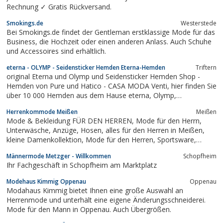
Rechnung ✓ Gratis Rückversand.
Smokings.de
Westerstede
Bei Smokings.de findet der Gentleman erstklassige Mode für das
Business, die Hochzeit oder einen anderen Anlass. Auch Schuhe
und Accessoires sind erhältlich.
eterna - OLYMP - Seidensticker Hemden Eterna-Hemden
Triftern
original Eterna und Olymp und Seidensticker Hemden Shop -
Hemden von Pure und Hatico - CASA MODA Venti, hier finden Sie
über 10 000 Hemden aus dem Hause eterna, Olymp,
Seidensticker. Signum, Einhorn Hemden jetzt neu im
Herrenkommode Meißen
Meißen
Hemdenshop
Mode & Bekleidung FÜR DEN HERREN, Mode für den Herrn,
Unterwäsche, Anzüge, Hosen, alles für den Herren in Meißen,
kleine Damenkollektion, Mode für den Herren, Sportsware,
Herrenbekleidung in Meißen, Herrenmode in Meißen, alles für
Männermode Metzger - Willkommen
Schopfheim
den Mann, Herrenboutique, Unterwäsche für den Herren,
Ihr Fachgeschäft in Schopfheim am Marktplatz
Herrenbekleidung,...
Modehaus Kimmig Oppenau
Oppenau
Modahaus Kimmig bietet Ihnen eine große Auswahl an
Herrenmode und unterhält eine eigene Änderungsschneiderei.
Mode für den Mann in Oppenau. Auch Übergrößen.