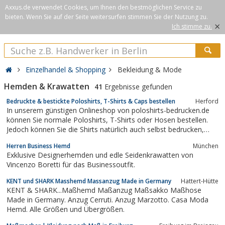
Axxus.de verwendet Cookies, um Ihnen den bestmöglichen Service zu
bieten. Wenn Sie auf der Seite weitersurfen stimmen Sie der Nutzung zu.
×
Ich stimme zu.
Einzelhandel & Shopping
Bekleidung & Mode
Hemden & Krawatten
41
Ergebnisse gefunden
Bedruckte & bestickte Poloshirts, T-Shirts & Caps bestellen
Herford
In unserem günstigen Onlineshop von poloshirts-bedrucken.de
können Sie normale Poloshirts, T-Shirts oder Hosen bestellen.
Jedoch können Sie die Shirts natürlich auch selbst bedrucken,
besticken oder beflocken lassen. Wir bieten auch Hemden,
Herren Business Hemd
München
Blusen, Caps und Jacken für jeden Anlass an. Holen Sie sich
Exklusive Designerhemden und edle Seidenkrawatten von
Qualität zu niedrigen...
Vincenzo Boretti für das Businessoutfit.
KENT und SHARK Masshemd Massanzug Made in Germany
Hattert-Hütte
KENT & SHARK...Maßhemd Maßanzug Maßsakko Maßhose
Made in Germany. Anzug Cerruti. Anzug Marzotto. Casa Moda
Hemd. Alle Größen und Übergrößen.