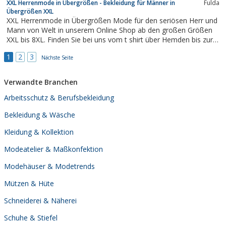
XXL Herrenmode in Übergrößen - Bekleidung für Männer in
Fulda
Übergrößen XXL
XXL Herrenmode in Übergrößen Mode für den seriösen Herr und
Mann von Welt in unserem Online Shop ab den großen Größen
XXL bis 8XL. Finden Sie bei uns vom t shirt über Hemden bis zur
Sport Mode alles was Sie für den Alltag und die Nacht an
1
2
3
Kleidung benötigen. Auf Ihren Besuch im XXL Männer und Herren
Nächste Seite
Übergrößen Online...
Verwandte Branchen
Arbeitsschutz & Berufsbekleidung
Bekleidung & Wäsche
Kleidung & Kollektion
Modeatelier & Maßkonfektion
Modehäuser & Modetrends
Mützen & Hüte
Schneiderei & Näherei
Schuhe & Stiefel