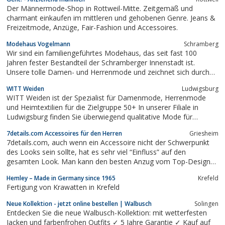
Der Männermode-Shop in Rottweil-Mitte. Zeitgemäß und
charmant einkaufen im mittleren und gehobenen Genre. Jeans &
Freizeitmode, Anzüge, Fair-Fashion und Accessoires.
Modehaus Vogelmann
Schramberg
Wir sind ein familiengeführtes Modehaus, das seit fast 100
Jahren fester Bestandteil der Schramberger Innenstadt ist.
Unsere tolle Damen- und Herrenmode und zeichnet sich durch
hochwertige Materialien und exzellente Verarbeitung aus.
WITT Weiden
Ludwigsburg
WITT Weiden ist der Spezialist für Damenmode, Herrenmode
und Heimtextilien für die Zielgruppe 50+ In unserer Filiale in
Ludwigsburg finden Sie überwiegend qualitative Mode für
Damen: Wäsche, Unterwäsche, Dessous, Kleider aber auch
7details.com Accessoires für den Herren
Griesheim
hochwertige Bettwäsche bestimmen das Sortiment.
7details.com, auch wenn ein Accessoire nicht der Schwerpunkt
des Looks sein sollte, hat es sehr viel “Einfluss” auf den
gesamten Look. Man kann den besten Anzug vom Top-Designer
tragen, aber wenn die Krawatte eigentlich nur noch für die
Hemley – Made in Germany since 1965
Krefeld
nächste Privatparty taugt oder man einen ranzigen Rucksack aus
Fertigung von Krawatten in Krefeld
Schulzeiten dazu trägt,...
Neue Kollektion - jetzt online bestellen | Walbusch
Solingen
Entdecken Sie die neue Walbusch-Kollektion: mit wetterfesten
Jacken und farbenfrohen Outfits ✓ 5 Jahre Garantie ✓ Kauf auf