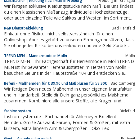
Maßmacher | Kleidung nach Maß in Freiburg
Freiburg im Breisgau
Wir fertigen exklusive Kleidungsstücke nach Maß. Bei uns findest
du einen klassischen Maßanzug, individuelle Hochzeitsanzüge,
oder auch einzelne Teile wie Sakkos und Westen. Im Sortiment
findest du auch passende Schuh oder einen individualisierten
R&K Dienstbekleidung
Bad Hersfeld
Sneaker. Strickwaren und Maßhemden runden die Auswahl ab.
Einkauf ohne Risiko….nicht selbstverständlich für einen
Onlineshop. Aber es gehört zu unseren Firmengrundsätzen, dass
Sie ohne jedes Risiko bei uns einkaufen und eine Geld-Zurück-
Garantie genießen, wenn Ihnen etwas nicht gefällt oder nicht
TREND MEN – Männermode in Mölln
Mölln
Ihrer Größe entspricht. Dieses gilt für alle unsere absolut
TREND MEN – Ihr Fachgeschäft für Herrenmode in MöllnTREND
preiswerten und...
MEN ist Ihr bewährter Herrenausstatter im Herzen von Mölln –
besuchen Sie uns in der Hauptstraße 104 und entdecken Sie
hochwertige Freizeitkleidung sowie stilvolle Businessmode. Ob
Befeni - Maßhemden für € 39,90 und Maßblusen für 59,90€
Bad Camberg
Hemden, Pullover, Anzüge oder Krawatten: Bei TREND MEN
Wir fertigen Dein neues Maßhemd in unser eigenen Manufaktur
werden Sie fündig. Wir...
und in Handarbeit. Stelle dir Dein ganz persönliches Maßhemd
zusammen. Kombiniere alle unsere Stoffe, alle Kragen und
Manschetten. Dein Monogramm ist ebenfalls im Preis enthalten.
fashion system
Bielefeld
Überzeuge Dich von der Befeni Qualität und
fashion-system.de - Fachhandel für Ahlemeyer Excellent
Hemden. Große Auswahl: Farben, Formen & Größen, mit extra
kurzem, extra langem Arm & Übergrößen - Öko-Tex
Gent. - Anziehend männlich
Rottweil