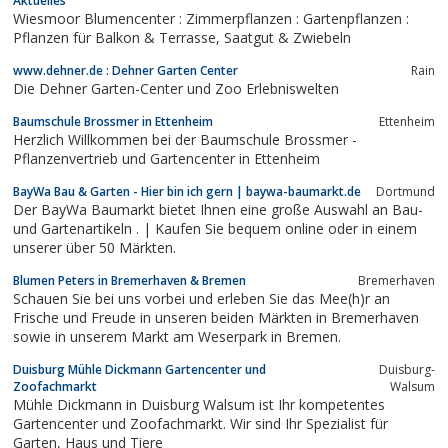
Aktuelles
Wiesmoor Blumencenter : Zimmerpflanzen : Gartenpflanzen :
Pflanzen für Balkon & Terrasse, Saatgut & Zwiebeln
www.dehner.de : Dehner Garten Center
Rain
Die Dehner Garten-Center und Zoo Erlebniswelten
Baumschule Brossmer in Ettenheim
Ettenheim
Herzlich Willkommen bei der Baumschule Brossmer -
Pflanzenvertrieb und Gartencenter in Ettenheim
BayWa Bau & Garten - Hier bin ich gern | baywa-baumarkt.de
Dortmund
Der BayWa Baumarkt bietet Ihnen eine große Auswahl an Bau-
und Gartenartikeln . | Kaufen Sie bequem online oder in einem
unserer über 50 Märkten.
Blumen Peters in Bremerhaven & Bremen
Bremerhaven
Schauen Sie bei uns vorbei und erleben Sie das Mee(h)r an
Frische und Freude in unseren beiden Märkten in Bremerhaven
sowie in unserem Markt am Weserpark in Bremen.
Duisburg Mühle Dickmann Gartencenter und
Duisburg-
Zoofachmarkt
Walsum
Mühle Dickmann in Duisburg Walsum ist Ihr kompetentes
Gartencenter und Zoofachmarkt. Wir sind Ihr Spezialist für
Garten, Haus und Tiere