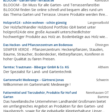
BLOOOM - Garten-und-Terrasse.de
Kulmbach
BLOOOM - Ein Muss für alle Garten- und Terrassenfans!Bei
BLOOOM finden Sie online schnell und bequem alles rund um
das Thema Garten und Terrasse. Unsere Produkte werden Ihren
Garten in neuem Glanz erstrahlen lassen. Schauen Sie jetzt
Holzprofi24 - schön wohnen - schön günstig
Langenselbold
vorbei – BLOOOM hat ständig wechselnde Aktionen und
Der Holzfachhändler Holzbond Portfolio GbR bietet unter
Sonderangebote. Top Qualität zu günstigen...
holzprofi24.de eine große Auswahl unterschiedlichster
hochwertiger Produkte aus Holz an. Bodenbeläge aus Holz wie
Laminat, Parkett oder Massivholzdielen gehören dabei ebenso
Das Hecken- und Pflanzenzentrum am Bodensee
Öhningen
zum Sortiment wie Holzprodukte für den Garten, z.B.
SEMPER VERDE - Pflanzenzentrum: Heckenpflanzen, Stauden,
Gartenhäuser, Spielgeräte oder Zäune....
Bäume, Sträucher, Bodendecker, Kletterpflanzen, Koniferen in
hoher Qualität zu fairen Preisen.
farmtec Trautmann - Biberger GmbH & Co. KG
Altheim
Der Spezialist für Land- und Gartentechnik
Gartenmarkt Medewege – Gärtnerei Jonas
Schwerin
Willkommen im Gartenmarkt Medewege !
Futtermittel und Tierzubehör, Produkte für Hof und
Nennhausen OT
Garten
Bamme
Das havelländische Unternehmen Landhandel Großmann bietet
ein umfangreiches Angebot an Produkten für den Garten- und
Hausbereich, sowie für die individuelle Kleintierhaltung. Unser