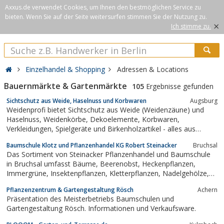
Axxus.de verwendet Cookies, um Ihnen den bestmöglichen Service zu
bieten. Wenn Sie auf der Seite weitersurfen stimmen Sie der Nutzung zu.
×
Ich stimme zu.
Einzelhandel & Shopping
Adressen & Locations
Bauernmärkte & Gartenmärkte
105
Ergebnisse gefunden
Sichtschutz aus Weide, Haselnuss und Korbwaren
Augsburg
Weidenprofi bietet Sichtschutz aus Weide (Weidenzäune) und
Haselnuss, Weidenkörbe, Dekoelemente, Korbwaren,
Verkleidungen, Spielgeräte und Birkenholzartikel - alles aus
europäischer Produktion, keine asiatische Billigware! echte
Baumschule Klotz und Pflanzenhandel KG Robert Steinacker
Bruchsal
Handarbeit, ohne künstliche Zusätze oder chemische
Das Sortiment von Steinacker Pflanzenhandel und Baumschule
Behandlung
in Bruchsal umfasst Bäume, Beerenobst, Heckenpflanzen,
Immergrüne, Insektenpflanzen, Kletterpflanzen, Nadelgehölze,
Obstgehölze, Rosen, Stauden, Wasserpflanzen, Wildgehölze,
Pflanzenzentrum & Gartengestaltung Rösch
Achern
Ziergehölze, Ziergräser, Dünger, Erden und Zubehör
Präsentation des Meisterbetriebs Baumschulen und
Gartengestaltung Rösch. Informationen und Verkaufsware.