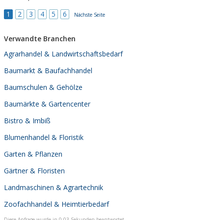
1
2
3
4
5
6
Nächste Seite
Verwandte Branchen
Agrarhandel & Landwirtschaftsbedarf
Baumarkt & Baufachhandel
Baumschulen & Gehölze
Baumärkte & Gartencenter
Bistro & Imbiß
Blumenhandel & Floristik
Garten & Pflanzen
Gärtner & Floristen
Landmaschinen & Agrartechnik
Zoofachhandel & Heimtierbedarf
Diese Anfrage wurde in 0,03 Sekunden beantwortet.