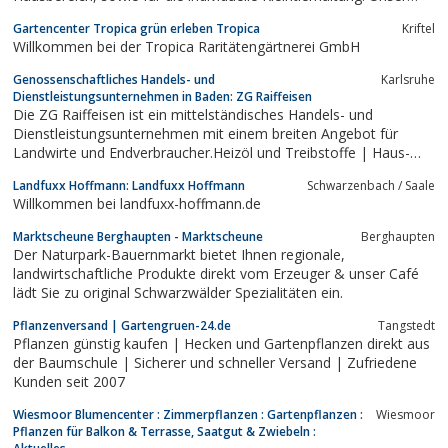
Angebot ...
Gartencenter Tropica grün erleben Tropica
Kriftel
Willkommen bei der Tropica Raritätengärtnerei GmbH
Genossenschaftliches Handels- und
Karlsruhe
Dienstleistungsunternehmen in Baden: ZG Raiffeisen
Die ZG Raiffeisen ist ein mittelständisches Handels- und
Dienstleistungsunternehmen mit einem breiten Angebot für
Landwirte und Endverbraucher.Heizöl und Treibstoffe | Haus-
und Gartenbedarf | Baustoffe | Agrar- und Industrietechnik
Landfuxx Hoffmann: Landfuxx Hoffmann
Schwarzenbach / Saale
Willkommen bei landfuxx-hoffmann.de
Marktscheune Berghaupten - Marktscheune
Berghaupten
Der Naturpark-Bauernmarkt bietet Ihnen regionale,
landwirtschaftliche Produkte direkt vom Erzeuger & unser Café
lädt Sie zu original Schwarzwälder Spezialitäten ein.
Pflanzenversand | Gartengruen-24.de
Tangstedt
Pflanzen günstig kaufen | Hecken und Gartenpflanzen direkt aus
der Baumschule | Sicherer und schneller Versand | Zufriedene
Kunden seit 2007
Wiesmoor Blumencenter : Zimmerpflanzen : Gartenpflanzen :
Wiesmoor
Pflanzen für Balkon & Terrasse, Saatgut & Zwiebeln :