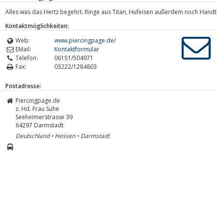
Alles was das Hertz begehrt. Ringe aus Titan, Hufeisen außerdem noch Handt
Kontaktmöglichkeiten:
Web:
www.piercingpage.de/
EMail:
Kontaktformular
Telefon:
06151/504971
Fax:
03222/1284803
Postadresse:
Piercingpage.de
z. Hd. Frau Suhe
Seeheimerstrasse 39
64297
Darmstadt
Deutschland • Hessen • Darmstadt