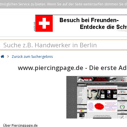
öglichen Service zu bieten. Wenn Sie auf der Seite weitersurfen stimmen Sie d
Zurück zum Suchergebnis
www.piercingpage.de - Die erste Adr
Über Piercingpage.de