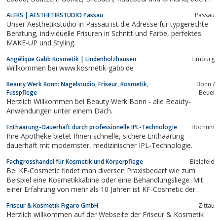
mobil.Kosmetik, Hairstyling, Friseur, Fußpflege, Pediküre,
ALEKS | AESTHETIKSTUDIO Passau
Passau
Podologe, Hochzeitsfrisur, Hochtszeitsfriseur, Brautfrisur,
Unser Aesthetikstudio in Passau ist die Adresse für typgerechte
Wellness, Massage,...
Beratung, individuelle Frisuren in Schnitt und Farbe, perfektes
MAKE-UP und Styling.
Angélique Gabb Kosmetik | Lindenholzhausen
Limburg
Willkommen bei www.kosmetik-gabb.de
Beauty Werk Bonn: Nagelstudio, Friseur, Kosmetik,
Bonn /
Fusspflege
Beuel
Herzlich Willkommen bei Beauty Werk Bonn - alle Beauty-
Anwendungen unter einem Dach.
Enthaarung-Dauerhaft durch professionelle IPL-Technologie
Bochum
Ihre Apotheke bietet Ihnen schnelle, sichere Enthaarung
dauerhaft mit modernster, medizinischer IPL-Technologie.
Fachgrosshandel für Kosmetik und Körperpflege
Bielefeld
Bei KF-Cosmetic findet man diversen Praxisbedarf wie zum
Beispiel eine Kosmetikkabine oder eine Behandlungsliege. Mit
einer Erfahrung von mehr als 10 Jahren ist KF-Cosmetic der
richtige Partner. Weitere Informationen zur gesamten
Friseur & Kosmetik Figaro GmbH
Zittau
Produktpalette findet man von dem Fachgrosshändler auf der
Herzlich willkommen auf der Webseite der Friseur & Kosmetik
Webseite.