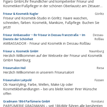
Figaro GmbH,Ihr freundlicher und kompetenter Friseur und
Kosmetiker/Fußpfleger in der schönen Oberlausitz am Zittauer
Gebirge und in der Stadt Zittau.Modisch anspruchsvolle neue
Friseur & Kosmetik Kugler
Görlitz
Frisuren, Schnitte, Farben und Stylings erwarten Sie. Unsere
Friseur und Kosmetik-Studio in Görlitz. Haare waschen,
Friseurinnen,...
schneiden, färben. Kosmetik, Maniküre, Fußpflege. Buchen Sie
jetzt!
Friseur Ambassador ~ Ihr Friseur in Dessau Franzstraße ~ Im
Dessau-
Dienste der Schönheit
Roßlau
AMBASSADOR - Friseur und Kosmetik in Dessau-Roßlau
Friseur u. Kosmetik GmbH
Naumburg
Herzlich Willkommen auf der Webseite der Friseur und Kosmetik
GmbH Naumburg.
Friseursalon Heil
Riesa
Herzlich Willkommen in unserem Friseursalon!
Friseursalon Luitpold
Füssen
Ob Haarstyling, Farbe, Wellen, Make-Up oder
Kosmetikbehandlungen – bei uns bleibt keiner Ihrer Wünsche
offen
Gradmann 1864 Parfümerie GmbH
Konstanz
PARFÜMERIE GRADMANN – seit 1864Wir führen alle berühmten