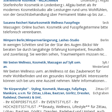
Stiefenhofer Kosmetik - WILLKOMMEN
Lindenberg i. Allgäu
Stiefenhofer Kosmetik in Lindenberg i. Allgäu bietet als Ihr
modernes Kosmetikstudio alle Leistungen rund ums Wohlfühlen,
von der Gesichtsbehandlung über Permanent Make-up bis zur
Massage
Susanne Reichert Naturkosmetik Wellness Fusspflege
Seck
Massagen: Online buchen. Kosmetik und Fusspflegetermine bitte
telefonisch vereinbaren.
Wimpern Berlin,Wimpernverlängerung, Lashes-Studio
Berlin
In wenigen Schritten sind Sie der Star des Augen-Blicks! Wir
beraten Sie durch langjährige Erfahrung kompetent, freundlich
und zuverlässig. Sie werden sehen, Traumwimpern müssen nicht
teuer sein. Überlassen Sie Ihre Schönheit nicht dem Zufall und
Wir bieten Wellness, Kosmetik, Massagen auf Sylt uvm.
Sylt /
rufen Sie uns an unter 01573-530 99 66 oder besuchen Sie
an.
Westerland
unseren einladend...
Wir bieten Wellness uvm. an.Wellness ist das Zauberwort für
mehr Wohlbefinden und ein gesundes Körpergefühl. Interessierte
können sich bei uns eine Auszeit nehmen. Mehr Informationen
gibt es auf unserer Website.
"Ihr Körperstylist" - Styling, Kosmetik, Massage, Fußpflege,
Zittau OT
Maniküre, u.v.m. für Zittau, Löbau, Bautzen, Görlitz, Dresden,
Eichgraben
Radebeul, Chemnitz & Uml..
- Ihr KÖRPERSTYLIST - Ihr EVENTSTYLIST - Ihr
HOCHZEITSSTYLIST -**Beauty, Wellness, Lifestyle** für Zittau,
Löbau, Bautzen, Görlitz, Dresden, Radebeul und Umland, auch