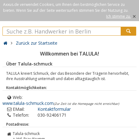
Axxus.de verwendet Cookies, um Ihnen den bestmöglichen Service zu
bieten. Wenn Sie auf der Seite weitersurfen stimmen Sie der Nutzung zu.
×
Ich stimme zu.
Zurück zur Startseite
Willkommen bei TALULA!
Über Talula-schmuck
TALULA kreiert Schmuck, der das Besondere der Trägerin hervorhebt,
ihre Ausstrahlung untermalt und dabei alltagstauglich ist.
Kontaktmöglichkeiten:
Web:
www.talula-schmuck.com
(Zur Zeit ist die Homepage nicht erreichbar)
EMail:
Kontaktformular
Telefon:
030-92406171
Postadresse:
Talula-schmuck
z. Hd. Frau Krumm