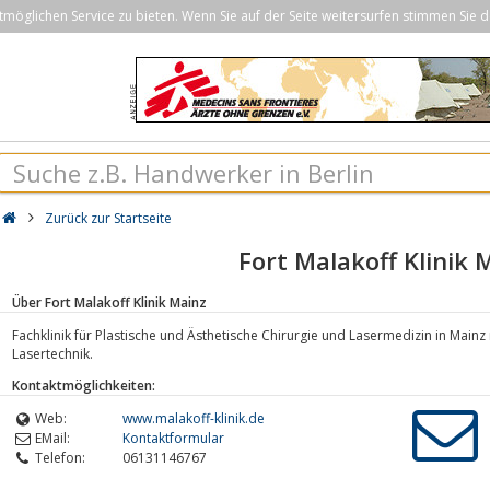
öglichen Service zu bieten. Wenn Sie auf der Seite weitersurfen stimmen Sie d
Zurück zur Startseite
Fort Malakoff Klinik 
Über Fort Malakoff Klinik Mainz
Fachklinik für Plastische und Ästhetische Chirurgie und Lasermedizin in Mai
Lasertechnik.
Kontaktmöglichkeiten:
Web:
www.malakoff-klinik.de
EMail:
Kontaktformular
Telefon:
06131146767