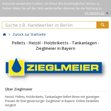
Axxus.de verwendet Cookies, um Ihnen den bestmöglichen Service zu
bieten. Wenn Sie auf der Seite weitersurfen stimmen Sie der Nutzung zu.
×
Ich stimme zu.
Zurück zur Startseite
Pellets - Heizöl - Holzbriketts - Tankanlagen -
Zieglmeier in Bayern
Über Zieglmeier
Heizöl, Pellets, Holzbriketts, Tankanlagen liefert Ihnen mit günstigen
Preisen ihr Energieversorger Zieglmeier in Bayern. Online bestellen
möglich