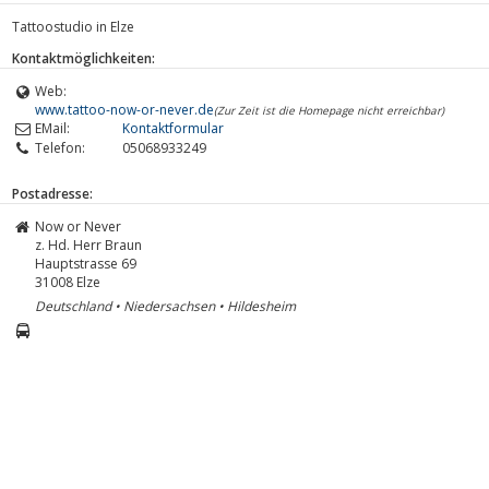
Tattoostudio in Elze
Kontaktmöglichkeiten:
Web:
www.tattoo-now-or-never.de
(Zur Zeit ist die Homepage nicht erreichbar)
EMail:
Kontaktformular
Telefon:
05068933249
Postadresse:
Now or Never
z. Hd. Herr Braun
Hauptstrasse 69
31008
Elze
Deutschland • Niedersachsen • Hildesheim