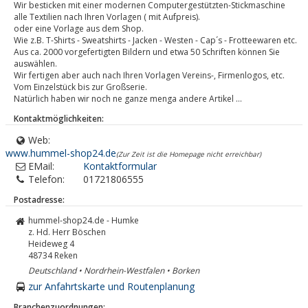
Wir besticken mit einer modernen Computergestützten-Stickmaschine
alle Textilien nach Ihren Vorlagen ( mit Aufpreis).
oder eine Vorlage aus dem Shop.
Wie z.B. T-Shirts - Sweatshirts - Jacken - Westen - Cap´s - Frotteewaren etc.
Aus ca. 2000 vorgefertigten Bildern und etwa 50 Schriften können Sie
auswählen.
Wir fertigen aber auch nach Ihren Vorlagen Vereins-, Firmenlogos, etc.
Vom Einzelstück bis zur Großserie.
Natürlich haben wir noch ne ganze menga andere Artikel ...
Kontaktmöglichkeiten:
Web:
www.hummel-shop24.de
(Zur Zeit ist die Homepage nicht erreichbar)
EMail:
Kontaktformular
Telefon:
01721806555
Postadresse:
hummel-shop24.de - Humke
z. Hd. Herr Böschen
Heideweg 4
48734
Reken
Deutschland • Nordrhein-Westfalen • Borken
zur Anfahrtskarte und Routenplanung
Branchenzuordnungen: