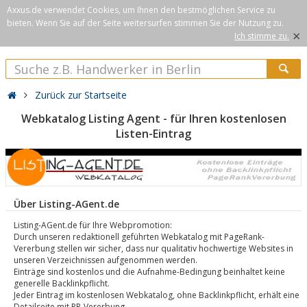
Axxus.de verwendet Cookies, um Ihnen den bestmöglichen Service zu
bieten. Wenn Sie auf der Seite weitersurfen stimmen Sie der Nutzung zu.
×
Ich stimme zu.
Zurück zur Startseite
Webkatalog Listing Agent - für Ihren kostenlosen
Listen-Eintrag
Über Listing-AGent.de
Listing-AGent.de für Ihre Webpromotion:
Durch unseren redaktionell geführten Webkatalog mit PageRank-
Vererbung stellen wir sicher, dass nur qualitativ hochwertige Websites in
unseren Verzeichnissen aufgenommen werden.
Einträge sind kostenlos und die Aufnahme-Bedingung beinhaltet keine
generelle Backlinkpflicht.
Jeder Eintrag im kostenlosen Webkatalog, ohne Backlinkpflicht, erhält eine
Detailseite mit PR-Vererbung.