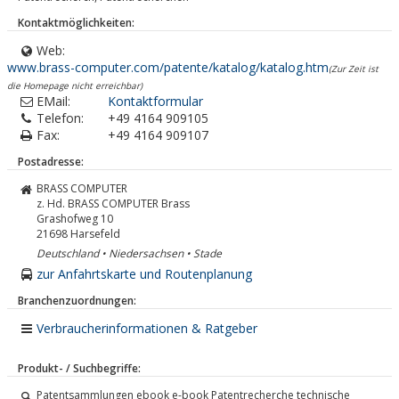
Kontaktmöglichkeiten:
Web:
www.brass-computer.com/patente/katalog/katalog.htm
(Zur Zeit ist
die Homepage nicht erreichbar)
EMail:
Kontaktformular
Telefon:
+49 4164 909105
Fax:
+49 4164 909107
Postadresse:
BRASS COMPUTER
z. Hd. BRASS COMPUTER Brass
Grashofweg 10
21698
Harsefeld
Deutschland • Niedersachsen • Stade
zur Anfahrtskarte und Routenplanung
Branchenzuordnungen:
Verbraucherinformationen & Ratgeber
Produkt- / Suchbegriffe:
Patentsammlungen ebook e-book Patentrecherche technische