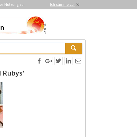
×
er Nutzung zu.
Ich stimme zu.
l Rubys'