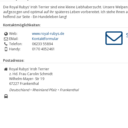
Die Royal Rubys' Irish Terrier sind eine kleine Liebhaberzucht. Unsere Welpe
aufgezogen und optimal auf ihr späteres Leben vorbereitet. Ich stehe Ihne
helfend zur Seite - Ein Hundeleben lang!
Kontaktmöglichkeiten:
Web:
www.royal-rubys.de
EMail:
Kontaktformular
Telefon:
06233 55894
Handy:
0170 4052461
Postadresse:
Royal Rubys' Irish Terrier
z. Hd. Frau Carolin Schmidt
Wilhelm-Mayer- Str 19
67227
Frankenthal
Deutschland • Rheinland Pfalz • Frankenthal