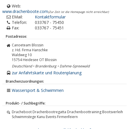
Web:
www.drachenboote.com
(Zur Zeit ist die Homepage nicht erreichbar)
EMail:
Kontaktformular
Telefon:
033767 - 75450
Fax:
033767 - 75451
Postadresse:
Canoeteam Blossin
z. Hd. Firma Hanschke
Waldweg 10
15754
Heidesee OT Blossin
Deutschland • Brandenburg • Dahme-Spreewald
zur Anfahrtskarte und Routenplanung
Branchenzuordnungen:
Wassersport & Schwimmen
Produkt- / Suchbegriffe:
Dracheboot Drachenbootregatta Drachenboottraining Bootsverleih
Schwimmstege Kanu Events Firmenfeiern