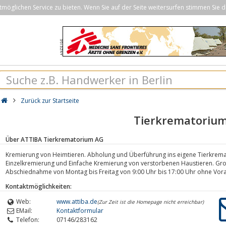
öglichen Service zu bieten. Wenn Sie auf der Seite weitersurfen stimmen Sie d
Zurück zur Startseite
Tierkrematoriu
Über ATTIBA Tierkrematorium AG
Kremierung von Heimtieren. Abholung und Überführung ins eigene Tierkremat
Einzelkremierung und Einfache Kremierung von verstorbenen Haustieren. Gro
Abschiednahme von Montag bis Freitag von 9:00 Uhr bis 17:00 Uhr ohne Vo
Kontaktmöglichkeiten:
Web:
www.attiba.de
(Zur Zeit ist die Homepage nicht erreichbar)
EMail:
Kontaktformular
Telefon:
07146/283162