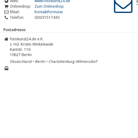
Web:
www.fotokunst24.de
Onlineshop:
Zum Onlineshop
EMail:
Kontaktformular
Telefon:
030/31517430
Postadresse:
fotokunst24.de e.K.
z. Hd. Kristin Winkelewski
Kantstr. 116
10627
Berlin
Deutschland • Berlin • Charlottenburg-Wilmersdorf