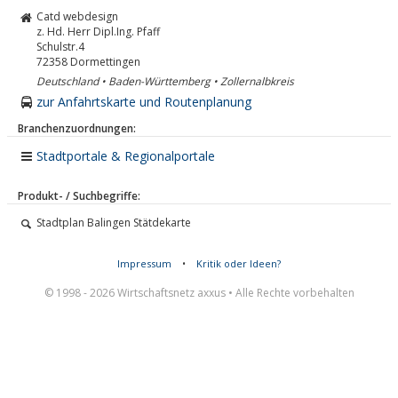
Catd webdesign
z. Hd. Herr Dipl.Ing. Pfaff
Schulstr.4
72358
Dormettingen
Deutschland • Baden-Württemberg • Zollernalbkreis
zur Anfahrtskarte und Routenplanung
Branchenzuordnungen:
Stadtportale & Regionalportale
Produkt- / Suchbegriffe:
Stadtplan Balingen Stätdekarte
Impressum
•
Kritik oder Ideen?
© 1998 - 2026 Wirtschaftsnetz axxus • Alle Rechte vorbehalten