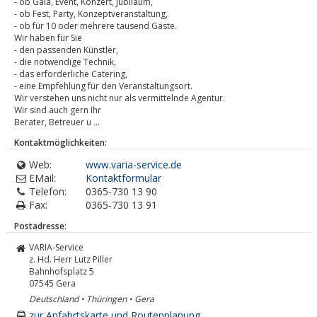
- ob Gala, Event, Konzert, Jubiläum,
- ob Fest, Party, Konzeptveranstaltung,
- ob für 10 oder mehrere tausend Gäste.
Wir haben für Sie
- den passenden Künstler,
- die notwendige Technik,
- das erforderliche Catering,
- eine Empfehlung für den Veranstaltungsort.
Wir verstehen uns nicht nur als vermittelnde Agentur.
Wir sind auch gern Ihr
Berater, Betreuer u ...
Kontaktmöglichkeiten:
Web:
www.varia-service.de
EMail:
Kontaktformular
Telefon:
0365-730 13 90
Fax:
0365-730 13 91
Postadresse:
VARIA-Service
z. Hd. Herr Lutz Piller
Bahnhofsplatz 5
07545
Gera
Deutschland • Thüringen • Gera
zur Anfahrtskarte und Routenplanung