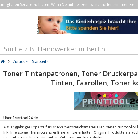
öglichen Service zu bieten. Wenn Sie auf der Seite weitersurfen stimmen Sie d
Zurück zur Startseite
Toner Tintenpatronen, Toner Druckerpat
Tinten, Faxrollen, Toner 
Über Printtool24.de
Als langjähriger Experte für Druckerverbrauchsmaterialien bietet Printtool2
Inkfilme sowie Thermotransferfilme an. Sie erhalten Original Produkte als auc
ein umfangreiches Sortiment an Zubehör und Ersatzteilen.