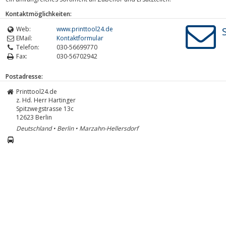
Kontaktmöglichkeiten:
Web:
www.printtool24.de
EMail:
Kontaktformular
Telefon:
030-56699770
Fax:
030-56702942
Postadresse:
Printtool24.de
z. Hd. Herr Hartinger
Spitzwegstrasse 13c
12623
Berlin
Deutschland • Berlin • Marzahn-Hellersdorf