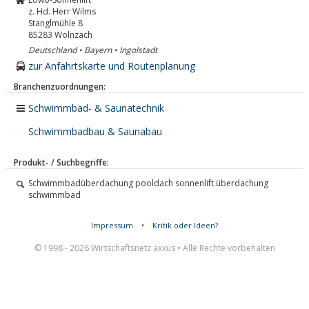
z. Hd. Herr Wilms
Stanglmühle 8
85283
Wolnzach
Deutschland • Bayern • Ingolstadt
zur Anfahrtskarte und Routenplanung
Branchenzuordnungen:
Schwimmbad- & Saunatechnik
Schwimmbadbau & Saunabau
Produkt- / Suchbegriffe:
Schwimmbadüberdachung pooldach sonnenlift überdachung
schwimmbad
Impressum
•
Kritik oder Ideen?
© 1998 - 2026 Wirtschaftsnetz axxus • Alle Rechte vorbehalten