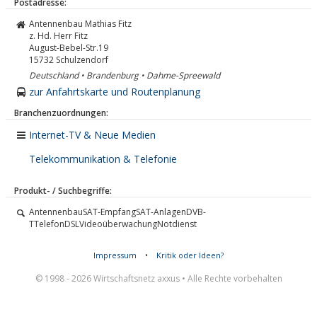
Postadresse:
Antennenbau Mathias Fitz
z. Hd. Herr Fitz
August-Bebel-Str.19
15732
Schulzendorf
Deutschland • Brandenburg • Dahme-Spreewald
zur Anfahrtskarte und Routenplanung
Branchenzuordnungen:
Internet-TV & Neue Medien
Telekommunikation & Telefonie
Produkt- / Suchbegriffe:
AntennenbauSAT-EmpfangSAT-AnlagenDVB-
TTelefonDSLVideoüberwachungNotdienst
Impressum
•
Kritik oder Ideen?
© 1998 - 2026 Wirtschaftsnetz axxus • Alle Rechte vorbehalten