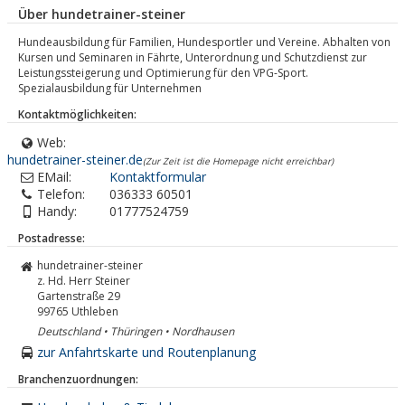
Über hundetrainer-steiner
Hundeausbildung für Familien, Hundesportler und Vereine. Abhalten von
Kursen und Seminaren in Fährte, Unterordnung und Schutzdienst zur
Leistungssteigerung und Optimierung für den VPG-Sport.
Spezialausbildung für Unternehmen
Kontaktmöglichkeiten:
Web:
hundetrainer-steiner.de
(Zur Zeit ist die Homepage nicht erreichbar)
EMail:
Kontaktformular
Telefon:
036333 60501
Handy:
01777524759
Postadresse:
hundetrainer-steiner
z. Hd. Herr Steiner
Gartenstraße 29
99765
Uthleben
Deutschland • Thüringen • Nordhausen
zur Anfahrtskarte und Routenplanung
Branchenzuordnungen: