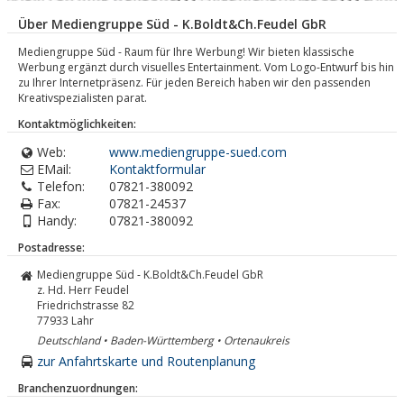
Über Mediengruppe Süd - K.Boldt&Ch.Feudel GbR
Mediengruppe Süd - Raum für Ihre Werbung! Wir bieten klassische
Werbung ergänzt durch visuelles Entertainment. Vom Logo-Entwurf bis hin
zu Ihrer Internetpräsenz. Für jeden Bereich haben wir den passenden
Kreativspezialisten parat.
Kontaktmöglichkeiten:
Web:
www.mediengruppe-sued.com
EMail:
Kontaktformular
Telefon:
07821-380092
Fax:
07821-24537
Handy:
07821-380092
Postadresse:
Mediengruppe Süd - K.Boldt&Ch.Feudel GbR
z. Hd. Herr Feudel
Friedrichstrasse 82
77933
Lahr
Deutschland • Baden-Württemberg • Ortenaukreis
zur Anfahrtskarte und Routenplanung
Branchenzuordnungen: