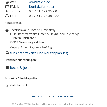
Web:
www.ra-hh.de
EMail:
Kontaktformular
Telefon:
0 87 61 / 74 35 - 0
Fax:
0 87 61 / 74 35 - 22
Postadresse:
Rechtsanwälte Hofer & Hoynatzky
z. Hd. Rechtsanwälte Hofer & Hoynatzky Hoynatzky
Burgermühlstraße 1
85368
Moosburg a.d. Isar
Deutschland • Bayern • Freising
zur Anfahrtskarte und Routenplanung
Branchenzuordnungen:
Recht & Justiz
Produkt- / Suchbegriffe:
Verkehrsrecht
Impressum
•
Kritik oder Ideen?
© 1998 - 2026 Wirtschaftsnetz axxus • Alle Rechte vorbehalten