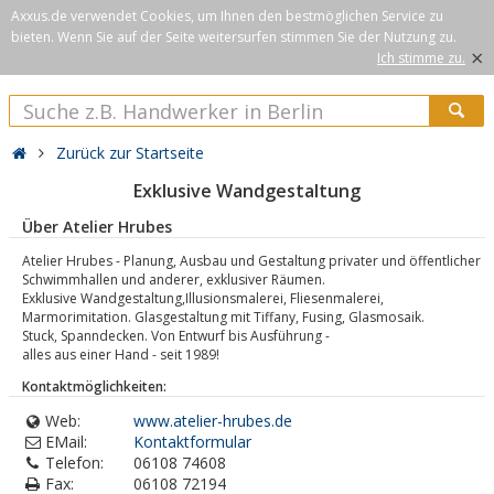
Axxus.de verwendet Cookies, um Ihnen den bestmöglichen Service zu
bieten. Wenn Sie auf der Seite weitersurfen stimmen Sie der Nutzung zu.
×
Ich stimme zu.
Zurück zur Startseite
Exklusive Wandgestaltung
Über Atelier Hrubes
Atelier Hrubes - Planung, Ausbau und Gestaltung privater und öffentlicher
Schwimmhallen und anderer, exklusiver Räumen.
Exklusive Wandgestaltung,Illusionsmalerei, Fliesenmalerei,
Marmorimitation. Glasgestaltung mit Tiffany, Fusing, Glasmosaik.
Stuck, Spanndecken. Von Entwurf bis Ausführung -
alles aus einer Hand - seit 1989!
Kontaktmöglichkeiten:
Web:
www.atelier-hrubes.de
EMail:
Kontaktformular
Telefon:
06108 74608
Fax:
06108 72194