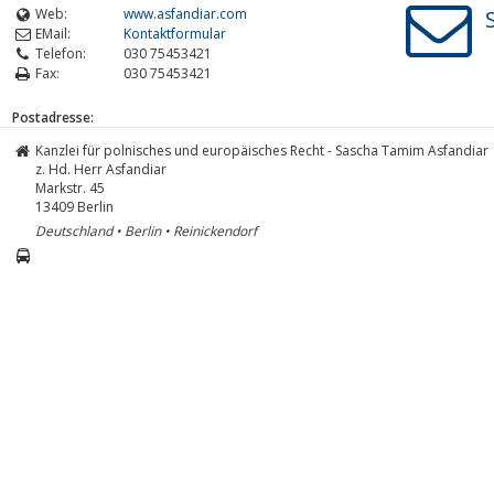
Web:
www.asfandiar.com
EMail:
Kontaktformular
Telefon:
030 75453421
Fax:
030 75453421
Postadresse:
Kanzlei für polnisches und europäisches Recht - Sascha Tamim Asfandiar
z. Hd. Herr Asfandiar
Markstr. 45
13409
Berlin
Deutschland • Berlin • Reinickendorf