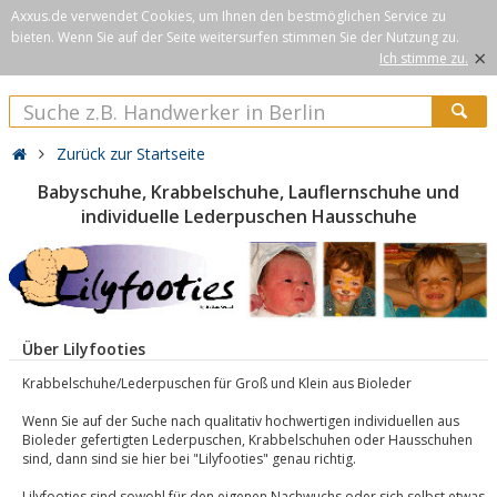
Axxus.de verwendet Cookies, um Ihnen den bestmöglichen Service zu
bieten. Wenn Sie auf der Seite weitersurfen stimmen Sie der Nutzung zu.
×
Ich stimme zu.
Zurück zur Startseite
Babyschuhe, Krabbelschuhe, Lauflernschuhe und
individuelle Lederpuschen Hausschuhe
Über Lilyfooties
Krabbelschuhe/Lederpuschen für Groß und Klein aus Bioleder
Wenn Sie auf der Suche nach qualitativ hochwertigen individuellen aus
Bioleder gefertigten Lederpuschen, Krabbelschuhen oder Hausschuhen
sind, dann sind sie hier bei "Lilyfooties" genau richtig.
Lilyfooties sind sowohl für den eigenen Nachwuchs oder sich selbst etwas,