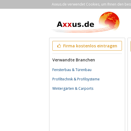
Axxus.de verwendet Cookies, um Ihnen den bestm
Firma kostenlos eintragen
Verwandte Branchen
Fensterbau & Türenbau
Profiltechnik & Profilsysteme
Wintergärten & Carports