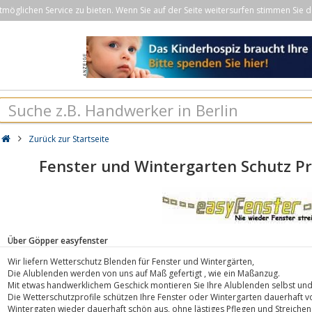
öglichen Service zu bieten. Wenn Sie auf der Seite weitersurfen stimmen Sie d
Zurück zur Startseite
Fenster und Wintergarten Schutz Pr
Über Göpper easyfenster
Wir liefern Wetterschutz Blenden für Fenster und Wintergärten,
Die Alublenden werden von uns auf Maß gefertigt , wie ein Maßanzug.
Mit etwas handwerklichem Geschick montieren Sie Ihre Alublenden selbst und 
Die Wetterschutzprofile schützen Ihre Fenster oder Wintergarten dauerhaft v
Wintergaten wieder dauerhaft schön aus, ohne lästiges Pflegen und Streichen, 