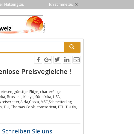
×
er Nutzung zu.
Ich stimme zu.
enlose Preisvegleiche !
toriesen, günstige Flüge, charterflüge,
nka, Brasilien, Kenya, Südafrika, USA,
ts,reiseretter,Aida,Costa, MSC,Schmetterling
 TUI, Thomas Cook , transorient, FTI , TUi fly,
Schreiben Sie uns