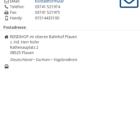
EMail:
Kontaktformular
Telefon:
03741 521974
Fax:
03741 521975
Handy:
01514433100
Postadresse:
REISESHOP im oberen Bahnhof Plauen
z. Hd. Herr Kohn
Rathenauplatz 2
08525
Plauen
Deutschland • Sachsen • Vogtlandkreis