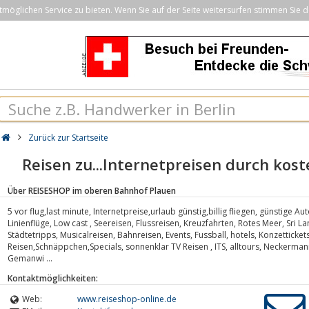
öglichen Service zu bieten. Wenn Sie auf der Seite weitersurfen stimmen Sie d
Zurück zur Startseite
Reisen zu...Internetpreisen durch kost
Über REISESHOP im oberen Bahnhof Plauen
5 vor flug,last minute, Internetpreise,urlaub günstig,billig fliegen, günstige Au
Linienflüge, Low cast , Seereisen, Flussreisen, Kreuzfahrten, Rotes Meer, Sri La
Städtetripps, Musicalreisen, Bahnreisen, Events, Fussball, hotels, Konzetticke
Reisen,Schnäppchen,Specials, sonnenklar TV Reisen , ITS, alltours, Neckermann,
Gemanwi ...
Kontaktmöglichkeiten:
Web:
www.reiseshop-online.de