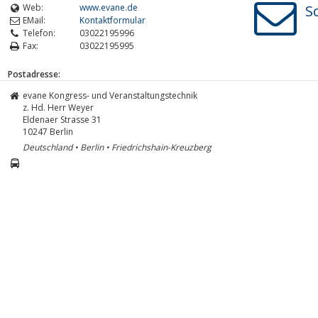
Web:
www.evane.de
S
EMail:
Kontaktformular
Telefon:
03022195996
Fax:
03022195995
Postadresse:
evane Kongress- und Veranstaltungstechnik
z. Hd. Herr Weyer
Eldenaer Strasse 31
10247
Berlin
Deutschland • Berlin • Friedrichshain-Kreuzberg