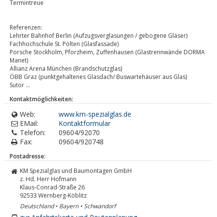
Termintreue
Referenzen:
Lehrter Bahnhof Berlin (Aufzugsverglasungen / gebogene Gläser)
Fachhochschule St. Pölten (Glasfassade)
Porsche Stockholm, Pforzheim, Zuffenhausen (Glastrennwände DORMA
Manet)
Allianz Arena München (Brandschutzglas)
ÖBB Graz (punktgehaltenes Glasdach/ Buswartehäuser aus Glas)
Sutor ...
Kontaktmöglichkeiten:
Web:
www.km-spezialglas.de
EMail:
Kontaktformular
Telefon:
09604/92070
Fax:
09604/920748
Postadresse:
KM Spezialglas und Baumontagen GmbH
z. Hd. Herr Hofmann
Klaus-Conrad-Straße 26
92533
Wernberg-Köblitz
Deutschland • Bayern • Schwandorf