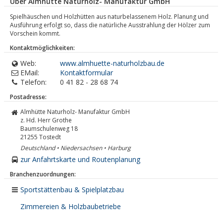
Über Almhütte Naturholz- Manufaktur GmbH
Spielhäuschen und Holzhütten aus naturbelassenem Holz. Planung und
Ausführung erfolgt so, dass die natürliche Ausstrahlung der Hölzer zum
Vorschein kommt.
Kontaktmöglichkeiten:
Web:
www.almhuette-naturholzbau.de
EMail:
Kontaktformular
Telefon:
0 41 82 - 28 68 74
Postadresse:
Almhütte Naturholz- Manufaktur GmbH
z. Hd. Herr Grothe
Baumschulenweg 18
21255
Tostedt
Deutschland • Niedersachsen • Harburg
zur Anfahrtskarte und Routenplanung
Branchenzuordnungen:
Sportstättenbau & Spielplatzbau
Zimmereien & Holzbaubetriebe