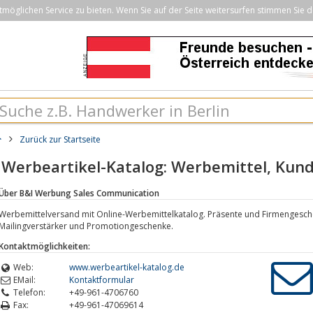
öglichen Service zu bieten. Wenn Sie auf der Seite weitersurfen stimmen Sie d
Zurück zur Startseite
Werbeartikel-Katalog: Werbemittel, Kun
Über B&I Werbung Sales Communication
Werbemittelversand mit Online-Werbemittelkatalog. Präsente und Firmengesch
Mailingverstärker und Promotiongeschenke.
Kontaktmöglichkeiten:
Web:
www.werbeartikel-katalog.de
EMail:
Kontaktformular
Telefon:
+49-961-4706760
Fax:
+49-961-47069614