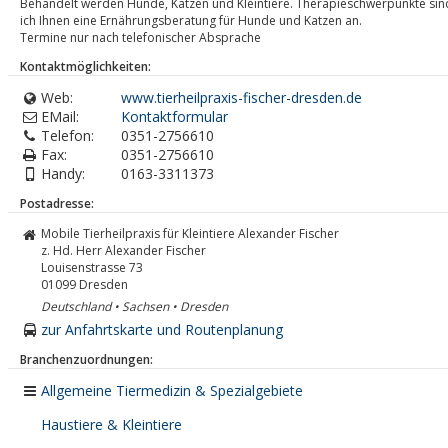
Behandelt werden Hunde, Katzen und Kleintiere. Therapieschwerpunkte si
ich Ihnen eine Ernährungsberatung für Hunde und Katzen an.
Termine nur nach telefonischer Absprache
Kontaktmöglichkeiten:
Web:
www.tierheilpraxis-fischer-dresden.de
EMail:
Kontaktformular
Telefon:
0351-2756610
Fax:
0351-2756610
Handy:
0163-3311373
Postadresse:
Mobile Tierheilpraxis für Kleintiere Alexander Fischer
z. Hd. Herr Alexander Fischer
Louisenstrasse 73
01099
Dresden
Deutschland • Sachsen • Dresden
zur Anfahrtskarte und Routenplanung
Branchenzuordnungen:
Allgemeine Tiermedizin & Spezialgebiete
Haustiere & Kleintiere