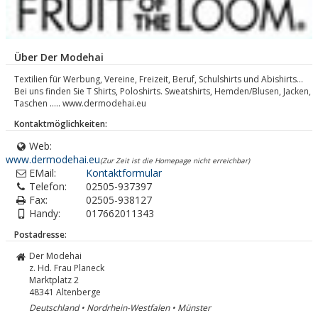
Über Der Modehai
Textilien für Werbung, Vereine, Freizeit, Beruf, Schulshirts und Abishirts...
Bei uns finden Sie T Shirts, Poloshirts. Sweatshirts, Hemden/Blusen, Jacken,
Taschen ..... www.dermodehai.eu
Kontaktmöglichkeiten:
Web:
www.dermodehai.eu
(Zur Zeit ist die Homepage nicht erreichbar)
EMail:
Kontaktformular
Telefon:
02505-937397
Fax:
02505-938127
Handy:
017662011343
Postadresse:
Der Modehai
z. Hd. Frau Planeck
Marktplatz 2
48341
Altenberge
Deutschland • Nordrhein-Westfalen • Münster