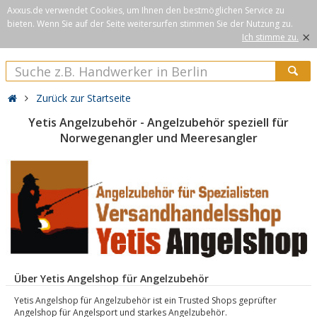
Axxus.de verwendet Cookies, um Ihnen den bestmöglichen Service zu
bieten. Wenn Sie auf der Seite weitersurfen stimmen Sie der Nutzung zu.
×
Ich stimme zu.
Zurück zur Startseite
Yetis Angelzubehör - Angelzubehör speziell für
Norwegenangler und Meeresangler
Über Yetis Angelshop für Angelzubehör
Yetis Angelshop für Angelzubehör ist ein Trusted Shops geprüfter
Angelshop für Angelsport und starkes Angelzubehör.