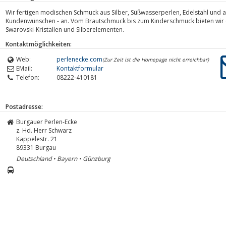
Wir fertigen modischen Schmuck aus Silber, Süßwasserperlen, Edelstahl und a
Kundenwünschen - an. Vom Brautschmuck bis zum Kinderschmuck bieten wir e
Swarovski-Kristallen und Silberelementen.
Kontaktmöglichkeiten:
Web:
perlenecke.com
(Zur Zeit ist die Homepage nicht erreichbar)
EMail:
Kontaktformular
Telefon:
08222-410181
Postadresse:
Burgauer Perlen-Ecke
z. Hd. Herr Schwarz
Käppelestr. 21
89331
Burgau
Deutschland • Bayern • Günzburg